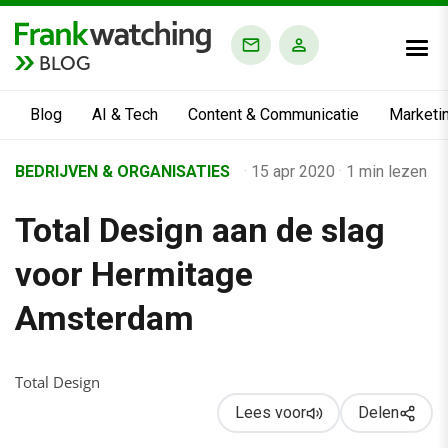
BLOG
Blog
AI & Tech
Content & Communicatie
Marketi
Home
BEDRIJVEN & ORGANISATIES
·
15 apr 2020
·
1 min lezen
›
Total Design aan de slag
Business Channel
›
voor Hermitage
Alle artikelen
Amsterdam
›
Total Design aan de slag voor Hermitage Amsterdam
Total Design
Lees voor
Delen