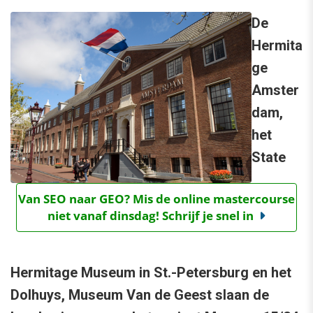
De
Hermita
ge
Amster
dam,
het
State
Van SEO naar GEO? Mis de online mastercourse
niet vanaf dinsdag! Schrijf je snel in
Hermitage Museum in St.-Petersburg en het
Dolhuys, Museum Van de Geest slaan de