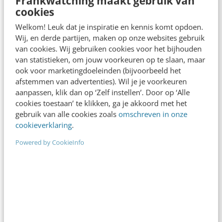
Frankwatching maakt gebruik van
Laatste berichten
cookies
Welkom! Leuk dat je inspiratie en kennis komt opdoen.
RefugeeWork en Greenberry
Wij, en derde partijen, maken op onze websites gebruik
lanceren vernieuwd
van cookies. Wij gebruiken cookies voor het bijhouden
matchingplatform voor nieuwkomers
van statistieken, om jouw voorkeuren op te slaan, maar
en werkgevers
ook voor marketingdoeleinden (bijvoorbeeld het
3 min
·
4 dagen geleden
afstemmen van advertenties). Wil je je voorkeuren
Sneller schoon herstellen na een
aanpassen, klik dan op ‘Zelf instellen’. Door op ‘Alle
cyberaanval: Commvault integreert
cookies toestaan’ te klikken, ga je akkoord met het
Threat Scan met Google Threat
gebruik van alle cookies zoals
omschreven in onze
Intelligence
cookieverklaring
.
2 min
·
5 dagen geleden
Powered by CookieInfo
Tijmen Mulder (Robot Kittens)
lanceert AI-assisted softwarebedrijf
aiaicaptain
2 min
·
6 dagen geleden
Baas over eigen data met self-
hosted, open source