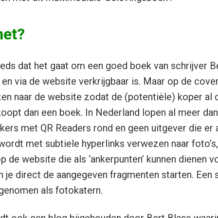
het?
eeds dat het gaat om een goed boek van schrijver Be
en via de website verkrijgbaar is. Maar op de cov
n naar de website zodat de (potentiële) koper al d
r koopt dan een boek. In Nederland lopen al meer da
ers met QR Readers rond en geen uitgever die er a
 wordt met subtiele hyperlinks verwezen naar foto’s
 de website die als ‘ankerpunten’ kunnen dienen vo
n je direct de aangegeven fragmenten starten. Een 
pgenomen als fotokatern.
t ook een blog bijgehouden door Bert Blase waarin