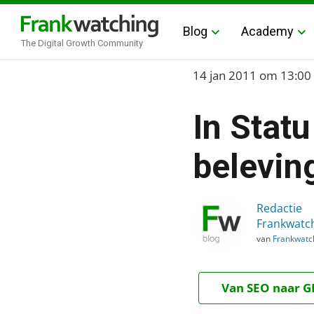
Blog
Academy
The Digital Growth Community
Home
14 jan 2011
om 13:00
›
In Stat
Blog
›
belevin
In Statu Nascendi: mult
Redactie
Frankwatc
van
Frankwatc
Van SEO naar GE