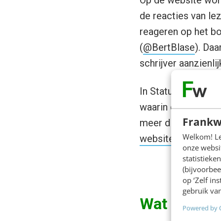
de reacties van le
reageren op het bo
(
@BertBlase
). Da
schrijver aanzienlij
In Statu Nascendi 
waarin de hyperlink
Frankw
meer directe inhou
Welkom! Leu
website
.”
onze websit
statistiek
(bijvoorbee
op ‘Zelf in
gebruik van
Wat zijn de
Powered by 