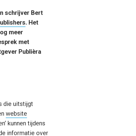
n schrijver Bert
ublishers
. Het
 nog meer
gesprek met
tgever Publièra
die uitstijgt
een
website
n’ kunnen tijdens
nde informatie over