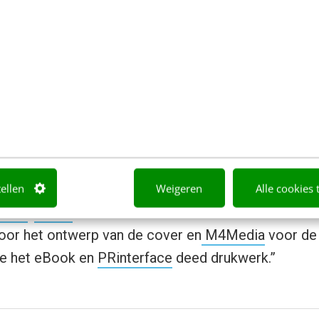
is een experiment dat 5 januari van start is gegaan 
echt mogelijk om hier iets zinnigs over te zeggen
 de eerste resultaten en suggesties voor verbeter
vingsboek’.”
rokken?
rijver en burgemeester van Alblasserdam. Ik, Michie
tellen
Weigeren
Alle cookies 
shers
.
iValdi
heeft mede de website ontwikkeld. On
oor het ontwerp van de cover en
M4Media
voor de
e het eBook en
PRinterface
deed drukwerk.”