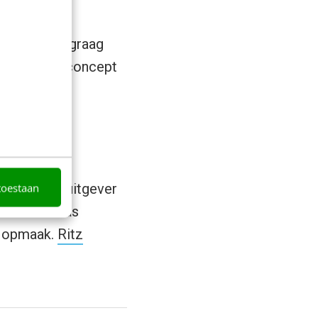
en vanaf dat
. We komen graag
ing van het concept
l Bom, ben uitgever
toestaan
no Blase was
 opmaak.
Ritz