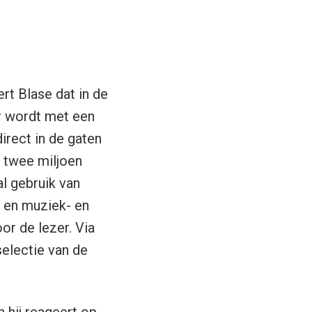
rt Blase dat in de
er wordt met een
irect in de gaten
n twee miljoen
l gebruik van
, en muziek- en
or de lezer. Via
selectie van de
 hij reageert op