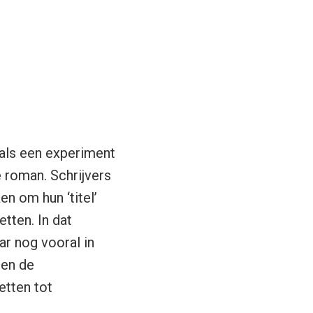
als een experiment
 roman. Schrijvers
n om hun ‘titel’
tten. In dat
aar nog vooral in
ten de
etten tot