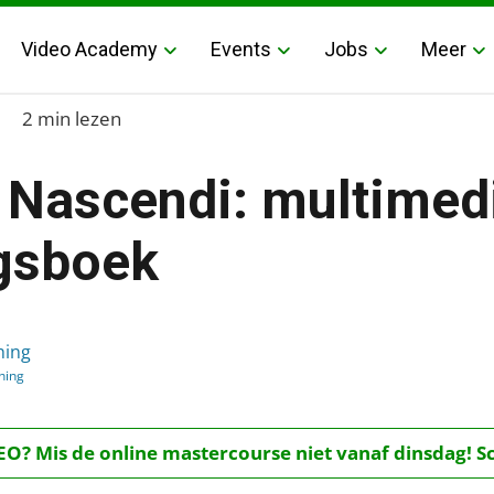
Video Academy
Events
Jobs
Meer
2 min lezen
u Nascendi: multimed
gsboek
imediaal belevingsboek
hing
hing
O? Mis de online mastercourse niet vanaf dinsdag! Schr