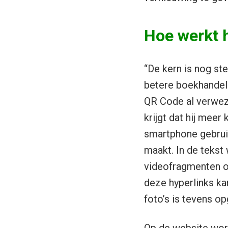
Hoe werkt 
“De kern is nog st
betere boekhandel 
QR Code al verweze
krijgt dat hij mee
smartphone gebruik
maakt. In de tekst
videofragmenten op
deze hyperlinks ka
foto’s is tevens o
Op de website word