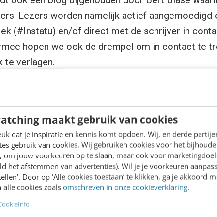
zers. Lezers worden namelijk actief aangemoedigd o
ek (#Instatu) en/of direct met de schrijver in conta
armee hopen we ook de drempel om in contact te t
k te verlagen.
is natuurlijk ook beschikbaar als eBook en iBook (E
s natuurlijk direct aanklikbaar zijn en de term ‘bel
atching maakt gebruik van cookies
d krijgt voor de lezer. Een eerste Preview is al bes
k dat je inspiratie en kennis komt opdoen. Wij, en derde partij
es gebruik van cookies. Wij gebruiken cookies voor het bijhoude
en, om jouw voorkeuren op te slaan, maar ook voor marketingdoe
ld het afstemmen van advertenties). Wil je je voorkeuren aanpass
stellen’. Door op ‘Alle cookies toestaan’ te klikken, ga je akkoord m
 alle cookies zoals
omschreven in onze cookieverklaring
.
 facts?
CookieInfo