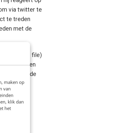
m via twitter te
ct te treden
reden met de
PUB en PDF file)
evingsboek’ een
chikbaar op de
en, maken op
n van
leinden
en, klik dan
et het