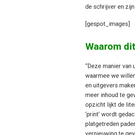
de schrijver en zij
[gespot_images]
Waarom dit 
“Deze manier van 
waarmee we willen 
en uitgevers maken
meer inhoud te geve
opzicht lijkt de li
‘print’ wordt geda
platgetreden paden
vernieuwing te gev