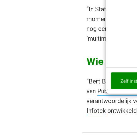
“In Statu Nascendi 
moment is het pas 
nog eens terug met
‘multimediaal bele
Wie is bet
“Bert Blase is sch
Zelf ins
van
Publièra Publi
verantwoordelijk v
Infotek
ontwikkeld