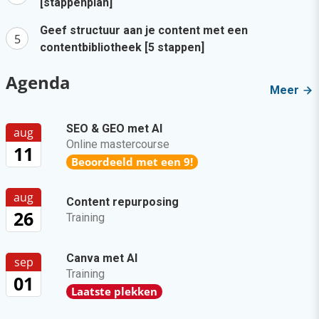
[stappenplan]
Geef structuur aan je content met een
contentbibliotheek [5 stappen]
Agenda
Meer
SEO & GEO met AI
aug
Online mastercourse
11
Beoordeeld met een 9!
aug
Content repurposing
26
Training
Canva met AI
sep
Training
01
Laatste plekken