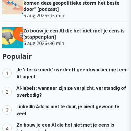
komen deze geopolitieke storm het beste
door” [podcast]
6 aug 2026
·
3 min
·
Zo bouw je een AI die het niet met je eens is
[stappenplan]
6 aug 2026
·
6 min
·
Populair
Je ‘sterke merk’ overleeft geen kwartier met een
AI-agent
AI-labels: wanneer zijn ze verplicht, verstandig of
overbodig?
LinkedIn Ads is niet te duur, je biedt gewoon te
veel
Zo bouw je een AI die het niet met je eens is