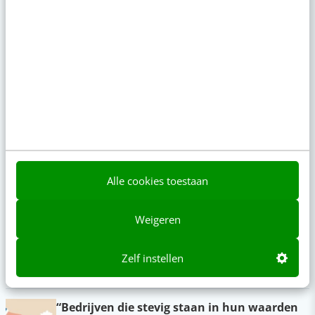
Actueel
Reflecteer met AI: 5 vragen die je een betere
marketeer maken
09:00
·
3 min
·
Je merk opleveren? Waarom een PDF niet
meer genoeg is
Alle cookies toestaan
gisteren
·
5 min
·
Weigeren
Geef structuur aan je content met een
contentbibliotheek [5 stappen]
Zelf instellen
gisteren
·
4 min
·
“Bedrijven die stevig staan in hun waarden