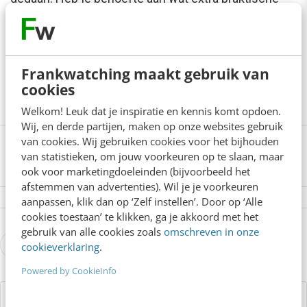
tips om je werkdag efficiënt en doelgericht in te
richten? In deze basiscursus komen vier belangrijke
componenten van digitaal en/of hybride werken
Frankwatching maakt gebruik van
cookies
voorbij.
Bekijk hier
Welkom! Leuk dat je inspiratie en kennis komt opdoen.
Wij, en derde partijen, maken op onze websites gebruik
van cookies. Wij gebruiken cookies voor het bijhouden
van statistieken, om jouw voorkeuren op te slaan, maar
ook voor marketingdoeleinden (bijvoorbeeld het
afstemmen van advertenties). Wil je je voorkeuren
aanpassen, klik dan op ‘Zelf instellen’. Door op ‘Alle
cookies toestaan’ te klikken, ga je akkoord met het
gebruik van alle cookies zoals
omschreven in onze
0 reacties - Plaats als eerste een reactie!
cookieverklaring
.
Powered by CookieInfo