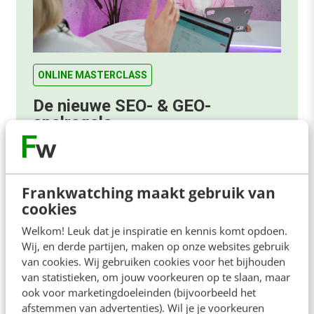
ONLINE MASTERCLASS
De nieuwe SEO- & GEO-
spelregels
In 2,5 uur van Google-first naar AI-first: zo wordt je
content beter gevonden. Schrijf je in en bekijk
direct.
Frankwatching maakt gebruik van
Meer weten
cookies
Welkom! Leuk dat je inspiratie en kennis komt opdoen.
Wij, en derde partijen, maken op onze websites gebruik
van cookies. Wij gebruiken cookies voor het bijhouden
van statistieken, om jouw voorkeuren op te slaan, maar
ook voor marketingdoeleinden (bijvoorbeeld het
afstemmen van advertenties). Wil je je voorkeuren