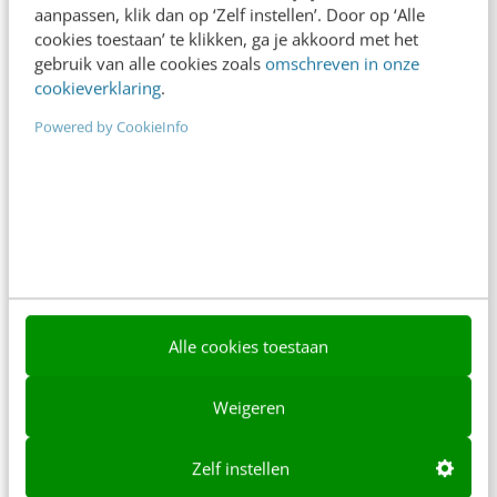
Contact
Redactie
aanpassen, klik dan op ‘Zelf instellen’. Door op ‘Alle
cookies toestaan’ te klikken, ga je akkoord met het
redactie@frankwatching.com
gebruik van alle cookies zoals
omschreven in onze
cookieverklaring
.
+31 30 200 1045
Tarieven
Powered by CookieInfo
Meer contactopties
Frankwatching
Adverteren
Contact
Alle cookies toestaan
Nieuwsbrieven
Over ons
Weigeren
Ons team
Zelf instellen
Werken bij