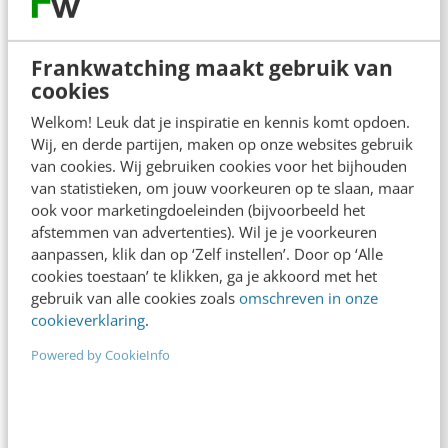
Nemen internetreuzen de verlaten
winkelstraat over?
Column - Het zou me niets verbazen als Edith
Frankwatching maakt gebruik van
cookies
Schippers hier straks ook nog een complot achter
ziet. Het Grote Complot van…
Welkom! Leuk dat je inspiratie en kennis komt opdoen.
Wij, en derde partijen, maken op onze websites gebruik
Joost Steins Bisschop
·
11 jaar geleden
van cookies. Wij gebruiken cookies voor het bijhouden
van statistieken, om jouw voorkeuren op te slaan, maar
ook voor marketingdoeleinden (bijvoorbeeld het
afstemmen van advertenties). Wil je je voorkeuren
aanpassen, klik dan op ‘Zelf instellen’. Door op ‘Alle
cookies toestaan’ te klikken, ga je akkoord met het
gebruik van alle cookies zoals
omschreven in onze
cookieverklaring
.
Powered by CookieInfo
KLANTCONTACT & CX