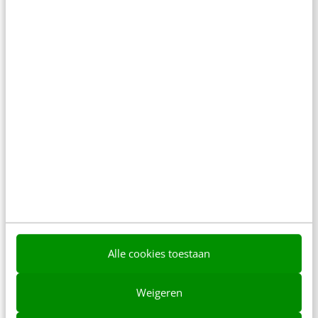
5 Apple Store-principes om meteen zelf toe
te passen
De Apple stores staan bekend om hun customer
experience. Schitterend en ruim opgezet, waar
winkelen een belevenis is. Of je nu met of…
Martijn Rademakers
·
11 jaar geleden
Alle cookies toestaan
Weigeren