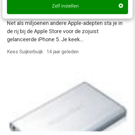
MARKETING
Zelf instellen
Presumers: hoe relevant is de voorbeleving
van je merk?
Net als miljoenen andere Apple-adepten sta je in
de rij bij de Apple Store voor de zojuist
gelanceerde iPhone 5. Je keek…
Kees Suijkerbuijk
·
14 jaar geleden