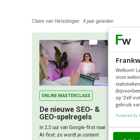
Claire van Helsdingen
·
4 jaar geleden
Frankw
Welkom! Leu
onze websit
statistiek
(bijvoorbee
ONLINE MASTERCLASS
op ‘Zelf in
gebruik van
De nieuwe SEO- &
Powered by 
GEO-spelregels
In 2,5 uur van Google-first naar
AI-first: zo wordt je content