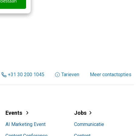
toestaan
+31 30 200 1045
Tarieven
Meer contactopties
Events
Jobs
AI Marketing Event
Communicatie
Content Conference
Content