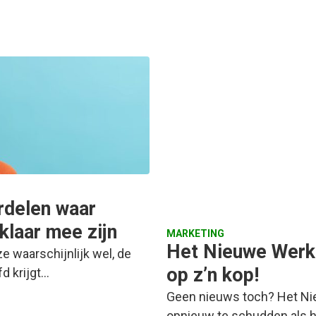
ordelen waar
laar mee zijn
MARKETING
Het Nieuwe Werk
ze waarschijnlijk wel, de
op z’n kop!
fd krijgt…
Geen nieuws toch? Het Nie
opnieuw te schudden als h