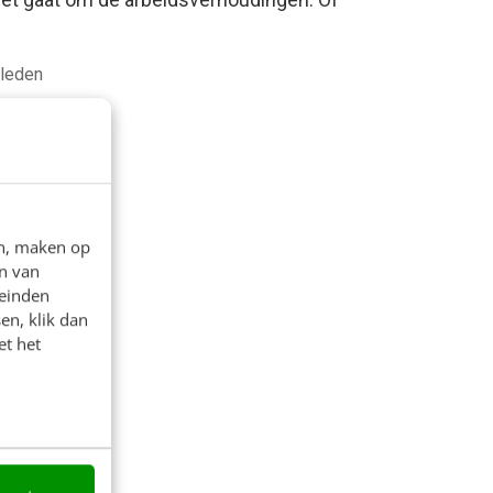
eleden
en, maken op
n van
leinden
en, klik dan
et het