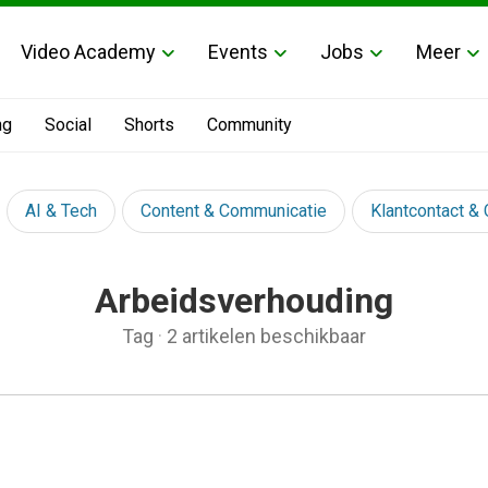
Video Academy
Events
Jobs
Meer
ng
Social
Shorts
Community
AI & Tech
Content & Communicatie
Klantcontact &
Arbeidsverhouding
Tag
·
2 artikelen beschikbaar