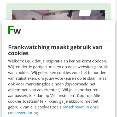
Frankwatching maakt gebruik van
cookies
Welkom! Leuk dat je inspiratie en kennis komt opdoen.
Wij, en derde partijen, maken op onze websites gebruik
van cookies. Wij gebruiken cookies voor het bijhouden
van statistieken, om jouw voorkeuren op te slaan, maar
ONLINE MASTERCLASS
ook voor marketingdoeleinden (bijvoorbeeld het
afstemmen van advertenties). Wil je je voorkeuren
De nieuwe SEO- & GEO-
aanpassen, klik dan op ‘Zelf instellen’. Door op ‘Alle
spelregels
cookies toestaan’ te klikken, ga je akkoord met het
In 2,5 uur van Google-first naar AI-first: zo wordt je
gebruik van alle cookies zoals
omschreven in onze
content beter gevonden. Schrijf je in en bekijk
cookieverklaring
.