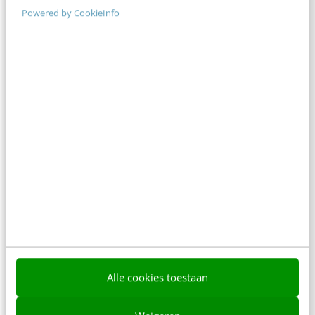
direct.
Powered by CookieInfo
Meer weten
MARKETING
Communities in de muziekwereld: klinkende
Alle cookies toestaan
cases en knallende cijfers
De muziekwereld laat zien hoe social media aan