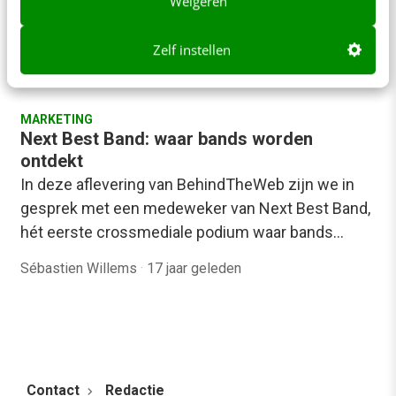
Weigeren
een hele branche een nieuwe dynamiek kunnen
geven. Een groeiend aantal partijen daar maakt…
Zelf instellen
Frank Janssen
·
17 jaar geleden
MARKETING
Next Best Band: waar bands worden
ontdekt
In deze aflevering van BehindTheWeb zijn we in
gesprek met een medeweker van Next Best Band,
hét eerste crossmediale podium waar bands…
Sébastien Willems
·
17 jaar geleden
Contact
Redactie