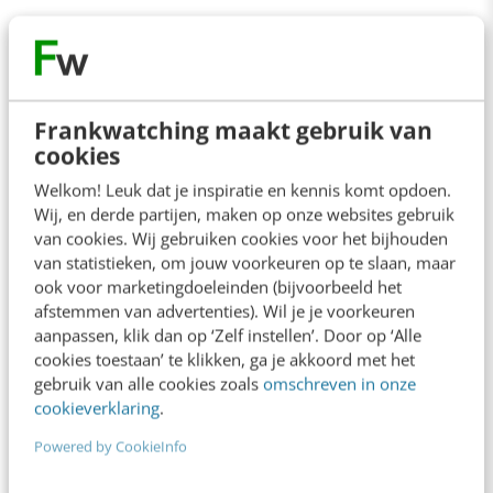
Contact
Redactie
Frankwatching maakt gebruik van
cookies
redactie@frankwatching.com
Welkom! Leuk dat je inspiratie en kennis komt opdoen.
+31 30 200 1045
Wij, en derde partijen, maken op onze websites gebruik
Tarieven
van cookies. Wij gebruiken cookies voor het bijhouden
van statistieken, om jouw voorkeuren op te slaan, maar
Meer contactopties
ook voor marketingdoeleinden (bijvoorbeeld het
afstemmen van advertenties). Wil je je voorkeuren
aanpassen, klik dan op ‘Zelf instellen’. Door op ‘Alle
Frankwatching
cookies toestaan’ te klikken, ga je akkoord met het
gebruik van alle cookies zoals
omschreven in onze
Adverteren
cookieverklaring
.
Contact
Powered by CookieInfo
Nieuwsbrieven