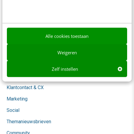
Over ons
Ons team
Werken bij
Alle cookies toestaan
Whitepapers
Weigeren
Blog
AI & Tech
Zelf instellen
Content & Communicatie
Klantcontact & CX
Marketing
Social
Themanieuwsbrieven
Community