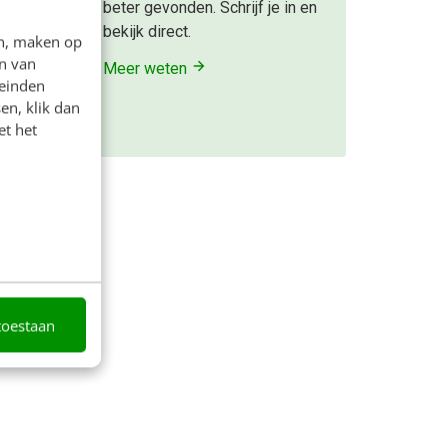
beter gevonden. Schrijf je in en
bekijk direct.
en, maken op
a nodig
n van
Meer weten
leinden
en, klik dan
et het
toestaan