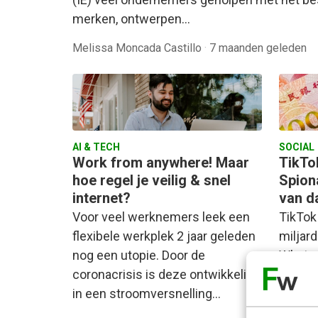
merken, ontwerpen…
Melissa Moncada Castillo
·
7 maanden geleden
AI & TECH
SOCIAL
Work from anywhere! Maar
TikTo
hoe regel je veilig & snel
Spion
internet?
van d
Voor veel werknemers leek een
TikTok
flexibele werkplek 2 jaar geleden
miljard
nog een utopie. Door de
Whats
coronacrisis is deze ontwikkeling
meest
in een stroomversnelling…
app va