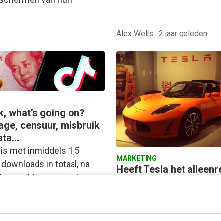
Alex Wells
·
2 jaar geleden
k, what’s going on?
age, censuur, misbruik
ata…
 is met inmiddels 1,5
MARKETING
 downloads in totaal, na
Heeft Tesla het alleenr
App en Messenger de
op persoonlijke data v
 gedownloade non-gaming
rijders?
n 2019. Deze video-app…
Heeft een Tesla-rijder rec
inzage in de gegevens die