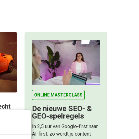
ONLINE MASTERCLASS
echt
De nieuwe SEO- &
an
GEO-spelregels
In 2,5 uur van Google-first naar
ht op
AI-first: zo wordt je content
 de