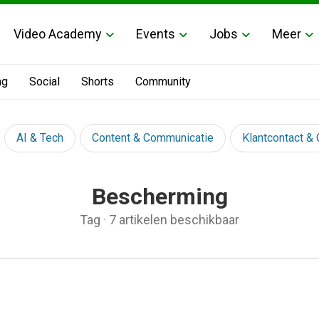
Video Academy
Events
Jobs
Meer
ng
Social
Shorts
Community
AI & Tech
Content & Communicatie
Klantcontact &
Bescherming
Tag
·
7 artikelen beschikbaar