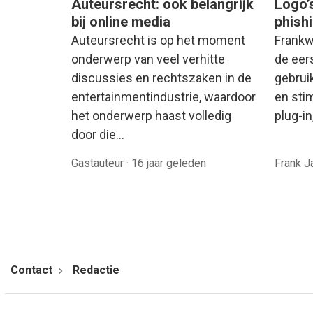
Auteursrecht: ook belangrijk
Logo’s
bij online media
phish
Auteursrecht is op het moment
Frankw
onderwerp van veel verhitte
de eer
discussies en rechtszaken in de
gebrui
entertainmentindustrie, waardoor
en stim
het onderwerp haast volledig
plug-i
door die…
Gastauteur
·
16 jaar geleden
Frank 
Contact
Redactie