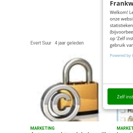
Frankw
Welkom! Leu
onze websit
statistiek
(bijvoorbee
op ‘Zelf in
Evert Suur
·
4 jaar geleden
Sanne 
gebruik van
Powered by 
Zelf ins
MARKETING
MARKET