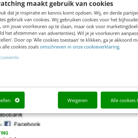
atching maakt gebruik van cookies
autofabrikant opslaat? Een
k dat je inspiratie en kennis komt opdoen. Wij, en derde partij
Noorse blogger had de dat
es gebruik van cookies. Wij gebruiken cookies voor het bijhoude
en vroeg…
en, om jouw voorkeuren op te slaan, maar ook voor marketingdoe
ld het afstemmen van advertenties). Wil je je voorkeuren aanpass
Sieuwert van Otterloo
·
12 jaar
stellen’. Door op ‘Alle cookies toestaan’ te klikken, ga je akkoord m
Bekkema
·
7 jaar geleden
geleden
 alle cookies zoals
omschreven in onze cookieverklaring
.
CookieInfo
tellen
Weigeren
Alle cookies 
ING