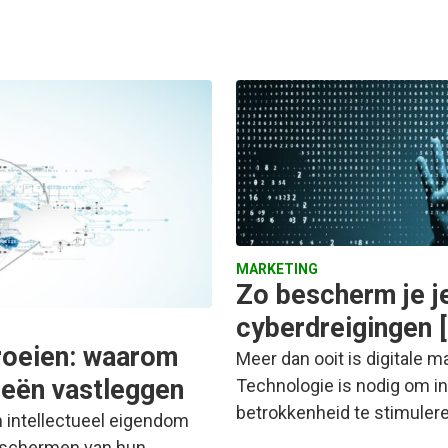
MARKETING
Zo bescherm je j
cyberdreigingen 
roeien: waarom
Meer dan ooit is digitale m
eën vastleggen
Technologie is nodig om i
betrokkenheid te stimuler
in intellectueel eigendom
eschermen van hun