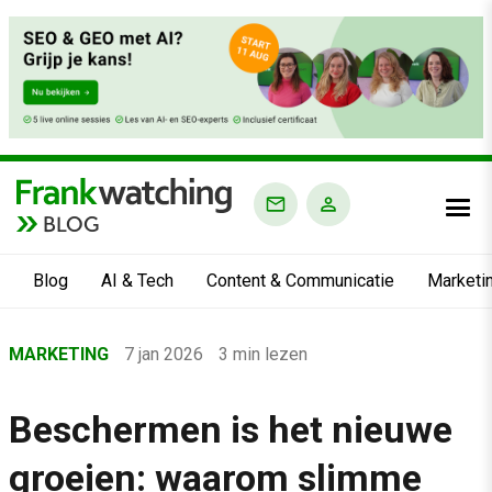
BLOG
Blog
AI & Tech
Content & Communicatie
Marketi
Home
MARKETING
7 jan 2026
3 min lezen
›
Blog
Beschermen is het nieuwe
›
groeien: waarom slimme
Marketing