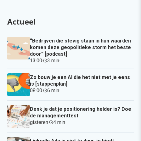
Actueel
“Bedrijven die stevig staan in hun waarden
komen deze geopolitieke storm het beste
door” [podcast]
13:00
·
3 min
·
Zo bouw je een AI die het niet met je eens
is [stappenplan]
08:00
·
6 min
·
Denk je dat je positionering helder is? Doe
de managementtest
gisteren
·
4 min
·
LinkedIn Ads is niet te duur, je biedt