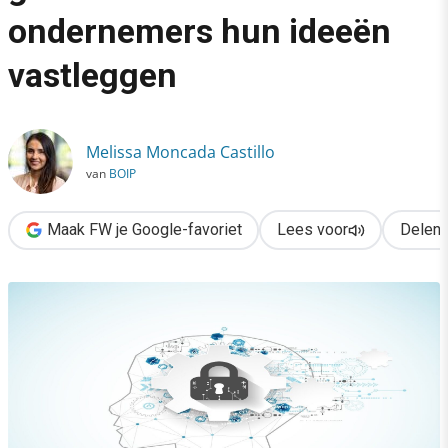
›
ondernemers hun ideeën
Beschermen is het nieuwe groeien: waarom slimme onderneme
vastleggen
Melissa Moncada Castillo
van
BOIP
Maak FW je Google-favoriet
Lees voor
Delen