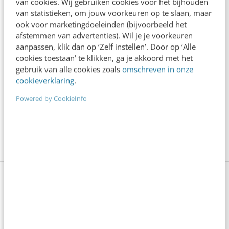
van cookies. Wij gebruiken cookies voor het bijhouden
Denk je dat je positionering helder is? Doe
van statistieken, om jouw voorkeuren op te slaan, maar
de managementtest
ook voor marketingdoeleinden (bijvoorbeeld het
4 min
·
Richard Poolman
afstemmen van advertenties). Wil je je voorkeuren
aanpassen, klik dan op ‘Zelf instellen’. Door op ‘Alle
Je ‘sterke merk’ overleeft geen kwartier
cookies toestaan’ te klikken, ga je akkoord met het
met een AI-agent
gebruik van alle cookies zoals
omschreven in onze
5 min
·
Edwin Vlems
cookieverklaring
.
Powered by CookieInfo
Offline is terug: waarom fysieke
merkbeleving je nieuwe groeimotor is
8 min
·
Kristel Shannon Klaassen
Bekijk deze topics of volg ze via een
NieuwsAlert
Auteursrecht
Bescherming