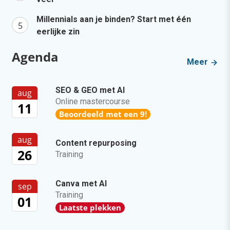
Millennials aan je binden? Start met één
eerlijke zin
Agenda
Meer
SEO & GEO met AI
aug
Online mastercourse
11
Beoordeeld met een 9!
aug
Content repurposing
26
Training
Canva met AI
sep
Training
01
Laatste plekken