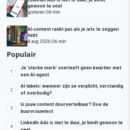
gewoon te veel
gisteren
·
6 min
·
AI-content rankt pas als je iets te zeggen
hebt
4 aug 2026
·
6 min
·
Populair
Je ‘sterke merk’ overleeft geen kwartier met
een AI-agent
AI-labels: wanneer zijn ze verplicht, verstandig
of overbodig?
Is jouw content doorvertelbaar? Doe de
buurvrouwtest
LinkedIn Ads is niet te duur, je biedt gewoon te
veel