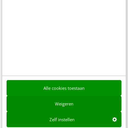
van
BOIP
Melissa Moncada Castillo is een
communicatieprofessional en
juriste gespecialiseerd in
intellectuele eigendom (IE). Ze werkt
als Communications Officer bij
Benelux Office for Intellectual
Property (BOIP). BOIP is de officiële
instantie in de Benelux om je merk
of model te registreren.
Alle cookies toestaan
Weigeren
Zelf instellen