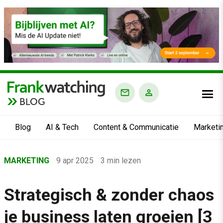
BLOG
Blog
AI & Tech
Content & Communicatie
Marketi
Home
MARKETING
9 apr 2025
3 min lezen
›
Blog
Strategisch & zonder chaos
›
je business laten groeien [3
Marketing