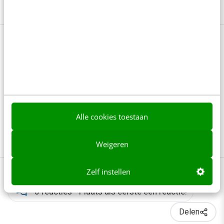
Bekijk deze topics of volg ze via een
NieuwsAlert
Autoriteit
Businessmodellen
Groeien
Marketing Expansion Funnel
Alle cookies toestaan
Online marketing
Weigeren
Zelf instellen
0 reacties - Plaats als eerste een reactie!
Delen