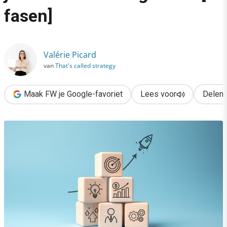
›
fasen]
Strategisch & zonder chaos je business laten groeien [3 fasen]
Valérie Picard
van
That's called strategy
Maak FW je Google-favoriet
Lees voor
Delen