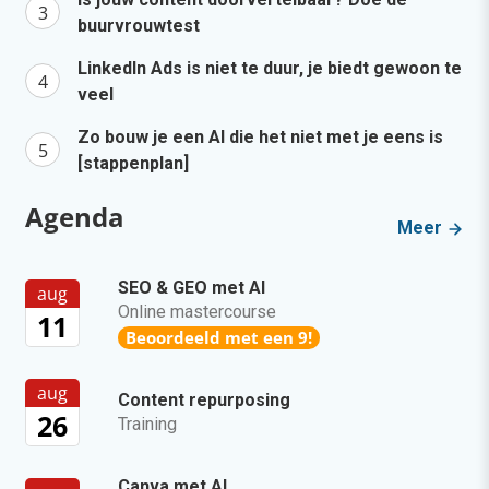
buurvrouwtest
LinkedIn Ads is niet te duur, je biedt gewoon te
veel
Zo bouw je een AI die het niet met je eens is
[stappenplan]
Agenda
Meer
SEO & GEO met AI
aug
Online mastercourse
11
Beoordeeld met een 9!
aug
Content repurposing
26
Training
Canva met AI