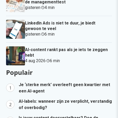
de managementtest
gisteren
·
4 min
·
LinkedIn Ads is niet te duur, je biedt
gewoon te veel
gisteren
·
6 min
·
AI-content rankt pas als je iets te zeggen
hebt
4 aug 2026
·
6 min
·
Populair
Je ‘sterke merk’ overleeft geen kwartier met
een AI-agent
AI-labels: wanneer zijn ze verplicht, verstandig
of overbodig?
Is jouw content doorvertelbaar? Doe de