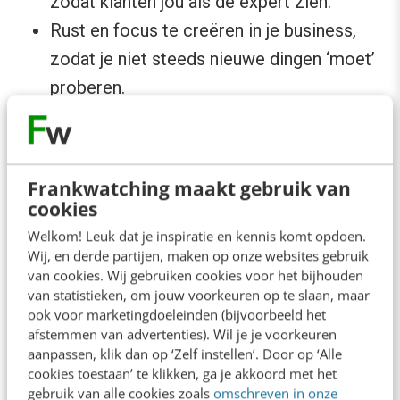
zodat klanten jou als dé expert zien.
Rust en focus te creëren in je business,
zodat je niet steeds nieuwe dingen ‘moet’
proberen.
En het mooiste? Je maakt je marketing
simpeler, effectiever en winstgevender.
Frankwatching maakt gebruik van
cookies
Aan de slag!
Welkom! Leuk dat je inspiratie en kennis komt opdoen.
Wij, en derde partijen, maken op onze websites gebruik
Groeien met je business hoeft niet ingewikkeld
van cookies. Wij gebruiken cookies voor het bijhouden
van statistieken, om jouw voorkeuren op te slaan, maar
te zijn. Door strategische keuzes te maken en
ook voor marketingdoeleinden (bijvoorbeeld het
gefocust te werken, voorkom je chaos en
afstemmen van advertenties). Wil je je voorkeuren
aanpassen, klik dan op ‘Zelf instellen’. Door op ‘Alle
keuzestress.
cookies toestaan’ te klikken, ga je akkoord met het
gebruik van alle cookies zoals
omschreven in onze