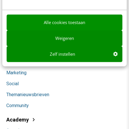
Werken bij
Whitepapers
Alle cookies toestaan
Blog
Weigeren
AI & Tech
Content & Communicatie
Zelf instellen
Klantcontact & CX
Marketing
Social
Themanieuwsbrieven
Community
Academy