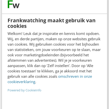
Contact
Redactie
redactie@frankwatching.com
Frankwatching maakt gebruik van
+31 30 200 1045
cookies
Tarieven
Welkom! Leuk dat je inspiratie en kennis komt opdoen.
Wij, en derde partijen, maken op onze websites gebruik
Meer contactopties
van cookies. Wij gebruiken cookies voor het bijhouden
van statistieken, om jouw voorkeuren op te slaan, maar
ook voor marketingdoeleinden (bijvoorbeeld het
Frankwatching
afstemmen van advertenties). Wil je je voorkeuren
aanpassen, klik dan op ‘Zelf instellen’. Door op ‘Alle
Adverteren
cookies toestaan’ te klikken, ga je akkoord met het
Contact
gebruik van alle cookies zoals
omschreven in onze
cookieverklaring
.
Nieuwsbrieven
Powered by CookieInfo
Over ons
Ons team