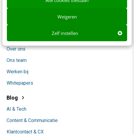
Alle cookies toestaan
Frankwatching
Adverteren
Weigeren
Contact
Zelf instellen
Nieuwsbrieven
Over ons
Ons team
Werken bij
Whitepapers
Blog
AI & Tech
Content & Communicatie
Klantcontact & CX