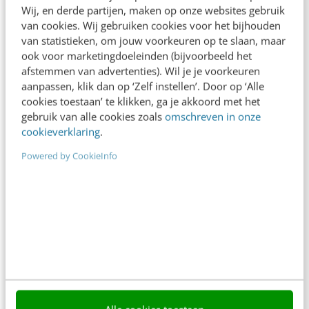
In 2,5 uur van Google-first naar AI-first: zo wordt je
Wij, en derde partijen, maken op onze websites gebruik
content beter gevonden. Schrijf je in en bekijk
van cookies. Wij gebruiken cookies voor het bijhouden
direct.
van statistieken, om jouw voorkeuren op te slaan, maar
ook voor marketingdoeleinden (bijvoorbeeld het
Meer weten
afstemmen van advertenties). Wil je je voorkeuren
aanpassen, klik dan op ‘Zelf instellen’. Door op ‘Alle
cookies toestaan’ te klikken, ga je akkoord met het
gebruik van alle cookies zoals
omschreven in onze
cookieverklaring
.
Powered by CookieInfo
Contact
Redactie
redactie@frankwatching.com
+31 30 200 1045
Tarieven
Meer contactopties