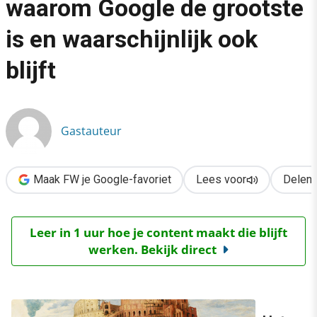
waarom Google de grootste
›
is en waarschijnlijk ook
The winner takes it all: waarom Google de grootste is en waarschi
blijft
Gastauteur
Maak FW je Google-favoriet
Lees voor
Delen
Leer in 1 uur hoe je content maakt die blijft
werken. Bekijk direct