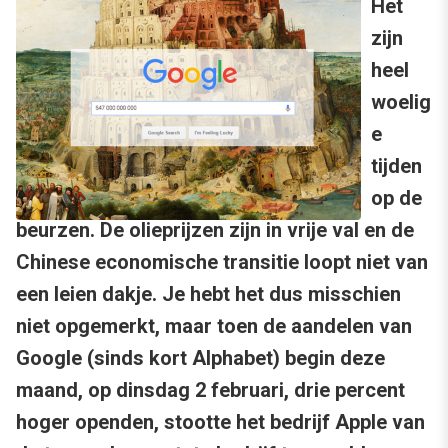
Het
zijn
heel
woelig
e
tijden
op de
beurzen. De olieprijzen zijn in vrije val en de
Chinese economische transitie loopt niet van
een leien dakje. Je hebt het dus misschien
niet opgemerkt, maar toen de aandelen van
Google (sinds kort Alphabet) begin deze
maand, op dinsdag 2 februari, drie percent
hoger openden, stootte het bedrijf Apple van