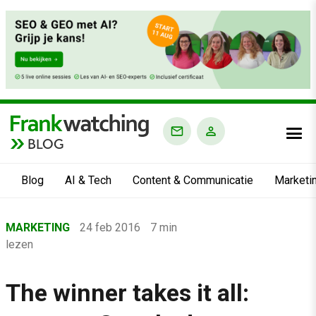
BLOG
Blog
AI & Tech
Content & Communicatie
Marketi
Home
MARKETING
24 feb 2016
7 min
›
lezen
Blog
›
The winner takes it all:
Marketing