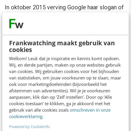
In oktober 2015 verving Google haar slogan of
code of conduct
Don’t be evil
met
Do the right
thing
. Maar veel opiniemakers opperden
dat de
slogan al dood en begraven was op 24 januari
Frankwatching maakt gebruik van
2012
: de dag dat Google aankondigde de data
cookies
van haar gebruikers over alle platformen heen
Welkom! Leuk dat je inspiratie en kennis komt opdoen.
te gaan combineren. Dat stelde het bedrijf in
Wij, en derde partijen, maken op onze websites gebruik
van cookies. Wij gebruiken cookies voor het bijhouden
staat om wel een overschakelprijs te creëren.
van statistieken, om jouw voorkeuren op te slaan, maar
Of om het met een duur woord te zeggen: een
ook voor marketingdoeleinden (bijvoorbeeld het
afstemmen van advertenties). Wil je je voorkeuren
lock-in effect
. Alle diensten van Google zijn op
aanpassen, klik dan op ‘Zelf instellen’. Door op ‘Alle
een bepaald niveau verbonden met het zoek-
cookies toestaan’ te klikken, ga je akkoord met het
en surfgedrag van de gebruiker. Wie een
gebruik van alle cookies zoals
omschreven in onze
cookieverklaring
.
Android-toestel gebruikt, alle bestanden
Powered by CookieInfo
opslaat op Drive en Photos en jarenlang Gmail