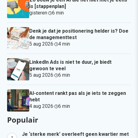
is [stappenplan]
gisteren
·
6 min
·
Denk je dat je positionering helder is? Doe
de managementtest
5 aug 2026
·
4 min
·
LinkedIn Ads is niet te duur, je biedt
gewoon te veel
5 aug 2026
·
6 min
·
AI-content rankt pas als je iets te zeggen
hebt
4 aug 2026
·
6 min
·
Populair
Je ‘sterke merk’ overleeft geen kwartier met