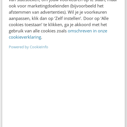
ook voor marketingdoeleinden (bijvoorbeeld het
afstemmen van advertenties). Wil je je voorkeuren
aanpassen, klik dan op ‘Zelf instellen’. Door op ‘Alle
cookies toestaan’ te klikken, ga je akkoord met het
gebruik van alle cookies zoals
omschreven in onze
cookieverklaring
.
Powered by CookieInfo
MARKETING
Flinke daling in websiteverkeer: hoe gaan
we om met de grote veranderingen in
zoekmachines?
Zoekmachinemarketing verandert enorm. Sinds de
komst van AI-chatbots zoals ChatGPT verandert
de klantreis. Ook zoekmachines veranderen door
de toevoeging van verschillende AI-functies,…
Michelle de Zeeuw
·
1 jaar geleden