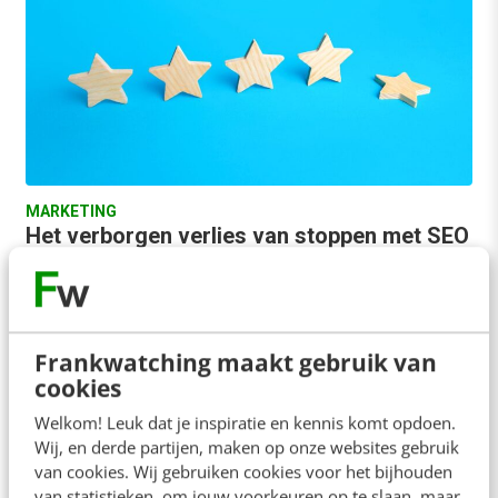
MARKETING
Het verborgen verlies van stoppen met SEO
"We stoppen voorlopig met SEO, want het kost
veel en levert weinig zichtbaars op." Klinkt dit
herkenbaar? In tijden van budgetdruk of
veranderende…
Frankwatching maakt gebruik van
cookies
Jarik Oosting
·
1 jaar geleden
Welkom! Leuk dat je inspiratie en kennis komt opdoen.
Wij, en derde partijen, maken op onze websites gebruik
van cookies. Wij gebruiken cookies voor het bijhouden
van statistieken, om jouw voorkeuren op te slaan, maar