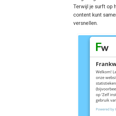
Terwijl je surft op
content kunt samen
versnellen.
Frankw
Welkom! Leu
onze websit
statistiek
(bijvoorbee
op ‘Zelf in
gebruik van
Powered by 