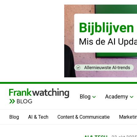
Blog
Academy
BLOG
Blog
AI & Tech
Content & Communicatie
Marketi
Home