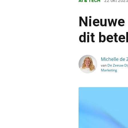
AI & TECH
22 okt 202
›
Blog
Nieuwe 
›
AI & Tech
dit bete
›
Nieuwe AI-browser ChatGP
Michelle de
van
De Zeeuw Dig
Marketing