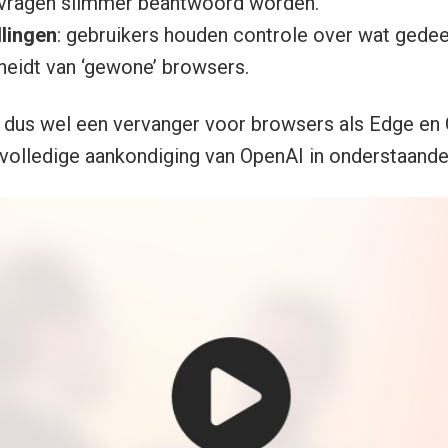
gvragen slimmer beantwoord worden.
llingen
: gebruikers houden controle over wat gedee
heidt van ‘gewone’ browsers.
t dus wel een vervanger voor browsers als Edge en
volledige aankondiging van OpenAI in onderstaande