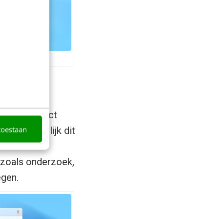
 je kunt direct
toestaan
n”, “Vergelijk dit
, zoals onderzoek,
egen.