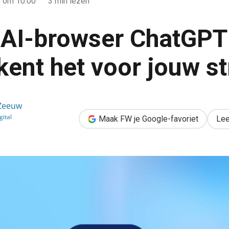
5
om 10:00
3 min lezen
AI-browser ChatGPT 
kent het voor jouw st
T Atlas: dit betekent het voor jouw strategie
 Zeeuw
ital
Maak FW je Google-favoriet
Lee