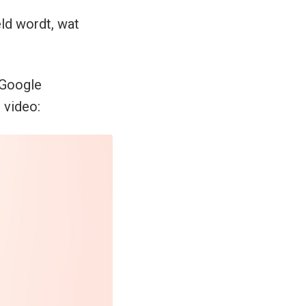
ld wordt, wat
 Google
 video: