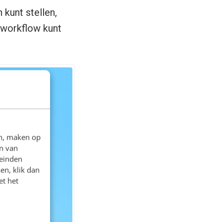
 kunt stellen,
 workflow kunt
en, maken op
n van
leinden
en, klik dan
et het