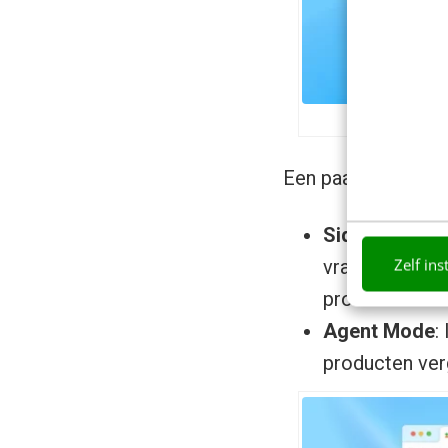
Een paar belangrijk
Sidebar met
Zelf ins
vragen stellen
product met d
Agent Mode
:
producten ver