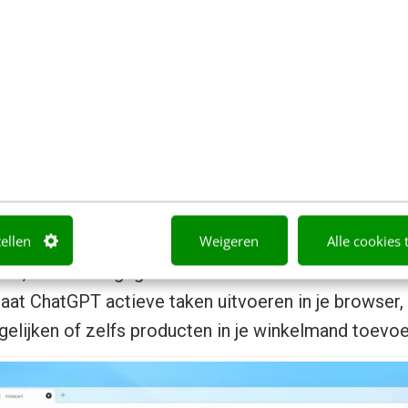
Startscherm ChatGPT Atlas
e features:
 ChatGPT
: je blijft op de pagina waarop je bent, maar
tellen
Weigeren
Alle cookies 
 over de inhoud. Bijvoorbeeld: “Vat deze pagina same
at”, of “Welke gegevens ontbreken hier?”
 laat ChatGPT actieve taken uitvoeren in je browser
gelijken of zelfs producten in je winkelmand toevo