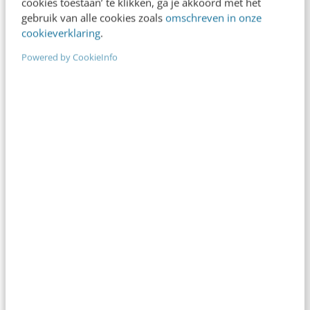
cookies toestaan’ te klikken, ga je akkoord met het
Dion van der Vaart
·
11 jaar geleden
gebruik van alle cookies zoals
omschreven in onze
cookieverklaring
.
Powered by CookieInfo
MARKETING
Welke zorgverzekaar weet ons het beste te
overtuigen voor 2015? [onderzoek]
Het einde van het jaar is in zicht, wat betekent dat
de consument zich weer zorgen kan gaan maken
over de zorgverzekering.…