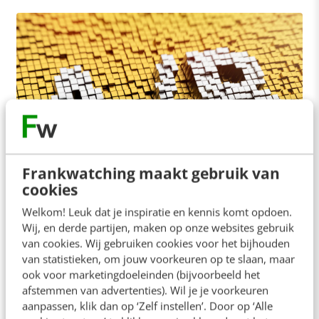
Frankwatching maakt gebruik van
cookies
MARKETING
A/B-testen & ROAR? Kijk verder dan
Welkom! Leuk dat je inspiratie en kennis komt opdoen.
Cialdini’s neus lang is
Wij, en derde partijen, maken op onze websites gebruik
van cookies. Wij gebruiken cookies voor het bijhouden
A/B-testen is de meest populaire methode om
van statistieken, om jouw voorkeuren op te slaan, maar
conversie te verbeteren. Steeds meer bedrijven
ook voor marketingdoeleinden (bijvoorbeeld het
duiken op A/B-testen, hoog tijd dus om de mythen,
afstemmen van advertenties). Wil je je voorkeuren
leugens…
aanpassen, klik dan op ‘Zelf instellen’. Door op ‘Alle