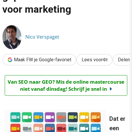
›
voor marketing
4 toepassingen van gepersonaliseerde video voor marketing
Nico Verspaget
Maak FW je Google-favoriet
Lees voor
Delen
Van SEO naar GEO? Mis de online mastercourse
niet vanaf dinsdag! Schrijf je snel in
Dat er
een