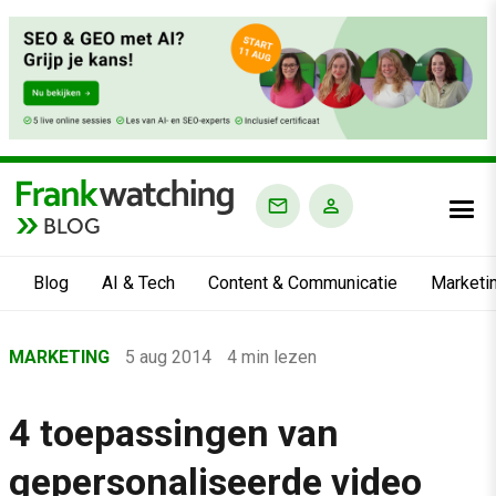
BLOG
Blog
AI & Tech
Content & Communicatie
Marketi
Home
MARKETING
5 aug 2014
4 min lezen
›
Blog
4 toepassingen van
›
gepersonaliseerde video
Marketing