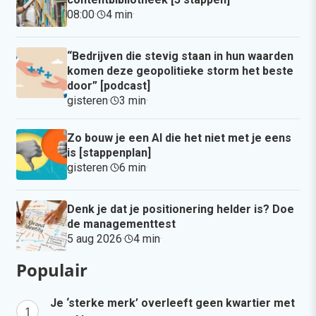
08:00
·
4 min
·
“Bedrijven die stevig staan in hun waarden
komen deze geopolitieke storm het beste
door” [podcast]
gisteren
·
3 min
·
Zo bouw je een AI die het niet met je eens
is [stappenplan]
gisteren
·
6 min
·
Denk je dat je positionering helder is? Doe
de managementtest
5 aug 2026
·
4 min
·
Populair
Je ‘sterke merk’ overleeft geen kwartier met