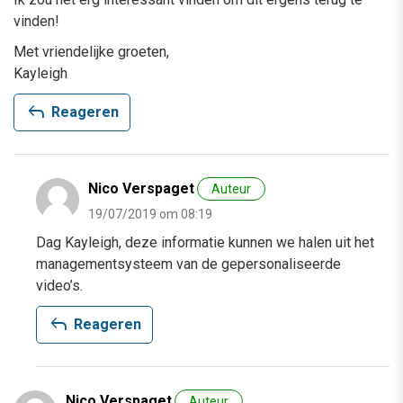
vinden!
Met vriendelijke groeten,
Kayleigh
reply
Reageren
Nico Verspaget
Auteur
19/07/2019 om 08:19
Dag Kayleigh, deze informatie kunnen we halen uit het
managementsysteem van de gepersonaliseerde
video’s.
reply
Reageren
Nico Verspaget
Auteur