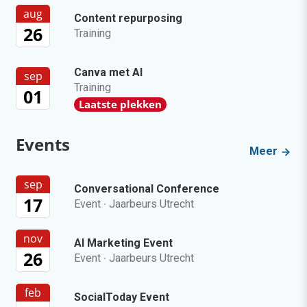
aug
Content repurposing
26
Training
Canva met AI
sep
Training
01
Laatste plekken
Events
Meer
sep
Conversational Conference
17
Event
·
Jaarbeurs Utrecht
nov
AI Marketing Event
26
Event
·
Jaarbeurs Utrecht
feb
SocialToday Event