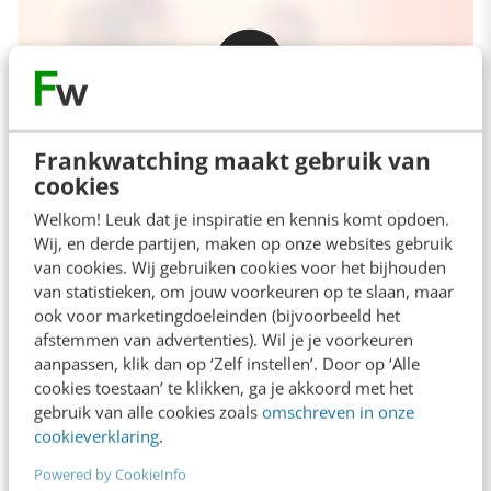
Frankwatching maakt gebruik van
cookies
Welkom! Leuk dat je inspiratie en kennis komt opdoen.
Wij, en derde partijen, maken op onze websites gebruik
Nieuwe klanten van Oxxio ontvangen in de
van cookies. Wij gebruiken cookies voor het bijhouden
van statistieken, om jouw voorkeuren op te slaan, maar
ochtend na hun aanmelding deze
ook voor marketingdoeleinden (bijvoorbeeld het
gepersonaliseerde welkomstvideo met daarin
afstemmen van advertenties). Wil je je voorkeuren
aanpassen, klik dan op ‘Zelf instellen’. Door op ‘Alle
onder andere de afgesproken tarieven per
cookies toestaan’ te klikken, ga je akkoord met het
maand. Daarnaast wordt er transparant over de
gebruik van alle cookies zoals
omschreven in onze
cookieverklaring
.
opbouw van deze tarieven gecommuniceerd.
Aan het einde van de video is er een call-to-
Powered by CookieInfo