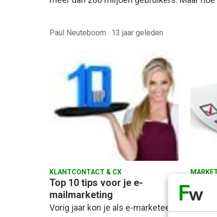
Paul Neuteboom
·
13 jaar geleden
KLANTCONTACT & CX
MARKET
Top 10 tips voor je e-
De ni
mailmarketing
score
Vorig jaar kon je als e-marketeer
De nie