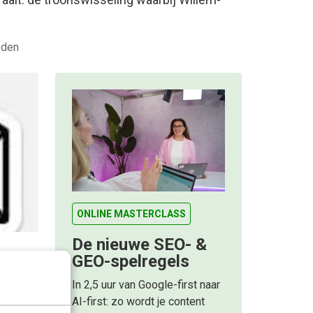
eden
ONLINE MASTERCLASS
De nieuwe SEO- &
GEO-spelregels
: hoe
he?
In 2,5 uur van Google-first naar
euwe
AI-first: zo wordt je content