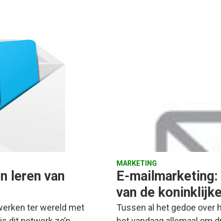
MARKETING
n leren van
E-mailmarketing: 
van de koninklijke
twerken ter wereld met
Tussen al het gedoe over h
is dit netwerk zo’n…
het vandaag allemaal om dr