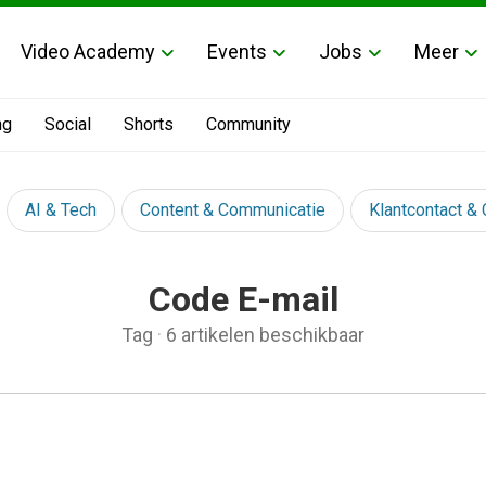
Video Academy
Events
Jobs
Meer
ng
Social
Shorts
Community
AI & Tech
Content & Communicatie
Klantcontact &
Code E-mail
Tag
·
6 artikelen beschikbaar