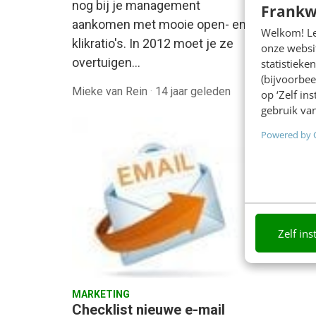
nog bij je management
ruim a
Frankw
aankomen met mooie open- en
in werk
Welkom! Leu
klikratio's. In 2012 moet je ze
deel va
onze websit
overtuigen…
statistiek
(bijvoorbee
Mieke van Rein
·
14 jaar geleden
Michael
op ‘Zelf in
gebruik van
Powered by 
Zelf ins
MARKETING
Checklist nieuwe e-mail