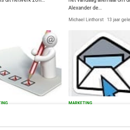
Alexander de…
Michael Linthorst
·
13 jaar gel
ING
MARKETING
euwe Code E-mail: hoe
De nieuwe Code E-mail
n de webwinkels?
scoort de travelbranc
uwe Code E-mail is nu al
Op 1 januari 2012 is de ni