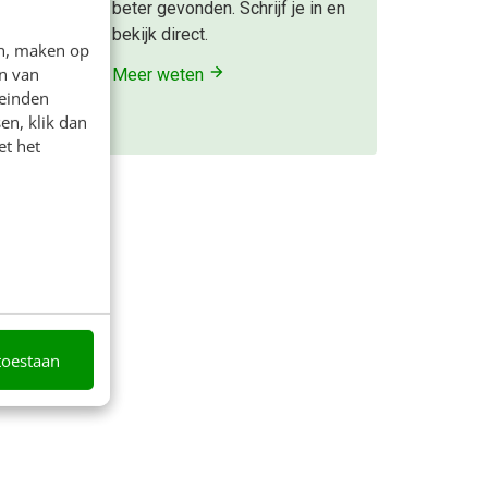
reden.
beter gevonden. Schrijf je in en
bekijk direct.
en, maken op
n van
Meer weten
leinden
en, klik dan
eden
et het
toestaan