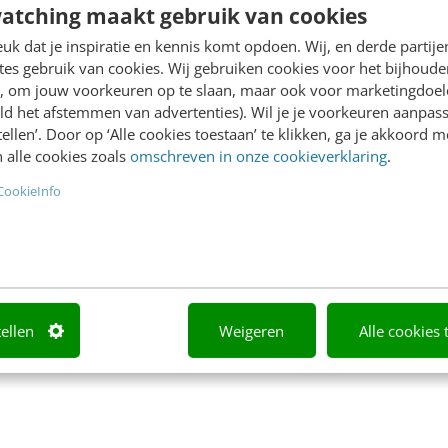
nderhalve maand officieel
Code E-mail in werking get
atching maakt gebruik van cookies
ing getreden. In het eerste
De code heeft als doel de
k dat je inspiratie en kennis komt opdoen. Wij, en derde partij
n dit artikel kon…
adverteerder een stuk
es gebruik van cookies. Wij gebruiken cookies voor het bijhoude
verantwoordelijker…
en, om jouw voorkeuren op te slaan, maar ook voor marketingdoe
ld het afstemmen van advertenties). Wil je je voorkeuren aanpass
 Linthorst
·
14 jaar geleden
Michael Linthorst
·
15 jaar gel
stellen’. Door op ‘Alle cookies toestaan’ te klikken, ga je akkoord m
 alle cookies zoals
omschreven in onze cookieverklaring
.
CookieInfo
tellen
Weigeren
Alle cookies 