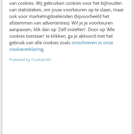
van cookies. Wij gebruiken cookies voor het bijhouden
zijn mogelijkheden te ontdekken en…
van statistieken, om jouw voorkeuren op te slaan, maar
ook voor marketingdoeleinden (bijvoorbeeld het
Frank Janssen & Karianne Vermaas
·
17 jaar geleden
afstemmen van advertenties). Wil je je voorkeuren
aanpassen, klik dan op ‘Zelf instellen’. Door op ‘Alle
cookies toestaan’ te klikken, ga je akkoord met het
gebruik van alle cookies zoals
omschreven in onze
cookieverklaring
.
Powered by CookieInfo
ONLINE MASTERCLASS
De nieuwe SEO- & GEO-