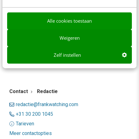
spelregels
In 2,5 uur van Google-first naar AI-first: zo wordt je
Alle cookies toestaan
content beter gevonden. Schrijf je in en bekijk
direct.
Weigeren
Meer weten
Zelf instellen
Contact
Redactie
redactie@frankwatching.com
+31 30 200 1045
Tarieven
Meer contactopties