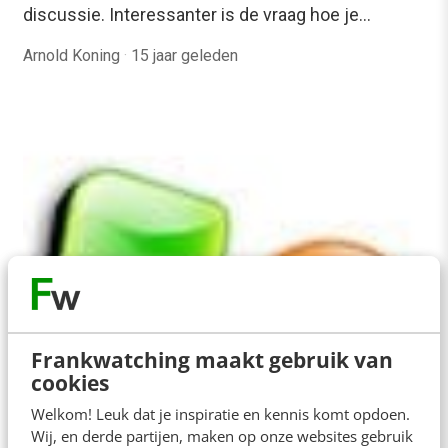
discussie. Interessanter is de vraag hoe je…
Arnold Koning
·
15 jaar geleden
MARKETING
Frankwatching maakt gebruik van
Communicatie 2.0 is grenzeloos
cookies
Sinds de opkomst en doorontwikkeling van
Welkom! Leuk dat je inspiratie en kennis komt opdoen.
Internet is communicatie grenzeloos.
Wij, en derde partijen, maken op onze websites gebruik
Communicatie 2.0 is communicatie met effect. Er