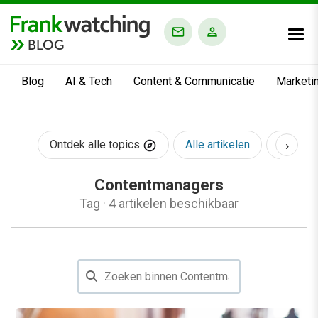
BLOG
Blog
AI & Tech
Content & Communicatie
Marketi
›
Ontdek alle topics
Alle artikelen
AI & Te
Contentmanagers
Tag
·
4 artikelen beschikbaar