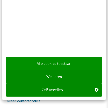
spelregels
In 2,5 uur van Google-first naar AI-first: zo wordt je
content beter gevonden. Schrijf je in en bekijk
direct.
Meer weten
Alle cookies toestaan
Contact
Redactie
Weigeren
redactie@frankwatching.com
+31 30 200 1045
Zelf instellen
Tarieven
Meer contactopties