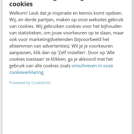
cookies
'wettelijke…
Welkom! Leuk dat je inspiratie en kennis komt opdoen.
Oliver de Leeuw
·
13 jaar geleden
Wij, en derde partijen, maken op onze websites gebruik
van cookies. Wij gebruiken cookies voor het bijhouden
van statistieken, om jouw voorkeuren op te slaan, maar
ook voor marketingdoeleinden (bijvoorbeeld het
afstemmen van advertenties). Wil je je voorkeuren
aanpassen, klik dan op ‘Zelf instellen’. Door op ‘Alle
cookies toestaan’ te klikken, ga je akkoord met het
gebruik van alle cookies zoals
omschreven in onze
cookieverklaring
.
Powered by CookieInfo
MARKETING
De (on)mogelijkheden van social media bij
onderzoek
Social media onderzoeken (of inzetten als
onderzoeksmethode), is zo makkelijk nog niet. Je