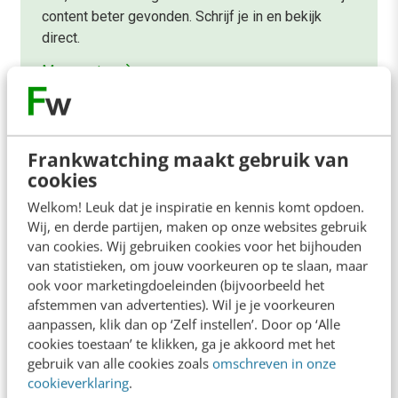
content beter gevonden. Schrijf je in en bekijk
direct.
Meer weten
Frankwatching maakt gebruik van
cookies
Welkom! Leuk dat je inspiratie en kennis komt opdoen.
Contact
Redactie
Wij, en derde partijen, maken op onze websites gebruik
van cookies. Wij gebruiken cookies voor het bijhouden
redactie@frankwatching.com
van statistieken, om jouw voorkeuren op te slaan, maar
+31 30 200 1045
ook voor marketingdoeleinden (bijvoorbeeld het
afstemmen van advertenties). Wil je je voorkeuren
Tarieven
aanpassen, klik dan op ‘Zelf instellen’. Door op ‘Alle
Meer contactopties
cookies toestaan’ te klikken, ga je akkoord met het
gebruik van alle cookies zoals
omschreven in onze
cookieverklaring
.
Frankwatching