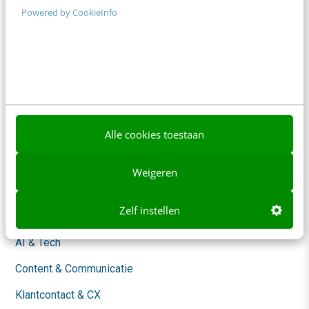
Powered by CookieInfo
Adverteren
Contact
Nieuwsbrieven
Over ons
Ons team
Alle cookies toestaan
Werken bij
Weigeren
Whitepapers
Zelf instellen
Blog
AI & Tech
Content & Communicatie
Klantcontact & CX