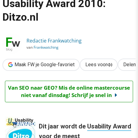
Usability Award 2010:
›
Ditzo.nl
Genomineerd voor de Usability Award 2010: Ditzo.nl
Redactie Frankwatching
van
Frankwatching
Maak FW je Google-favoriet
Lees voor
Delen
Van SEO naar GEO? Mis de online mastercourse
niet vanaf dinsdag! Schrijf je snel in
Dit jaar wordt de
Usability Award
voor de meest