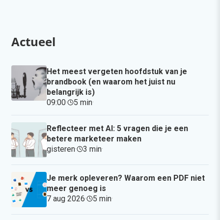
Actueel
Het meest vergeten hoofdstuk van je
brandbook (en waarom het juist nu
belangrijk is)
09:00
·
5 min
·
Reflecteer met AI: 5 vragen die je een
betere marketeer maken
gisteren
·
3 min
·
Je merk opleveren? Waarom een PDF niet
meer genoeg is
7 aug 2026
·
5 min
·