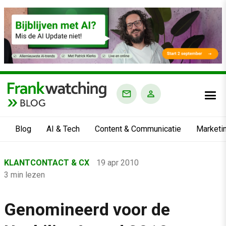
BLOG
Blog
AI & Tech
Content & Communicatie
Marketi
Home
KLANTCONTACT & CX
19 apr 2010
›
3 min lezen
Blog
›
Genomineerd voor de
Klantcontact & CX