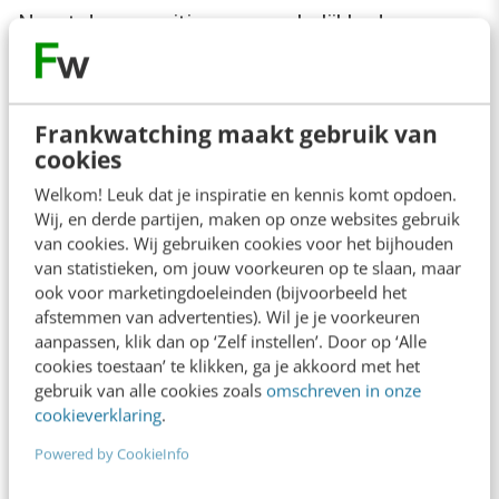
Naast deze positieve opmerkelijkheden,
noemde de jury ook nog een aantal
aandachtspunten voor in de nabije toekomst:
Frankwatching maakt gebruik van
cookies
Behoeften nieuwe klanten en bestaande
klanten zouden beter uitgewerkt kunnen
Welkom! Leuk dat je inspiratie en kennis komt opdoen.
Wij, en derde partijen, maken op onze websites gebruik
worden
van cookies. Wij gebruiken cookies voor het bijhouden
Soms wat te veel tekstvakken op een
van statistieken, om jouw voorkeuren op te slaan, maar
ook voor marketingdoeleinden (bijvoorbeeld het
pagina.
afstemmen van advertenties). Wil je je voorkeuren
Sommige menu’s zijn wat verwarrend: veel
aanpassen, klik dan op ‘Zelf instellen’. Door op ‘Alle
cookies toestaan’ te klikken, ga je akkoord met het
items en veel dezelfde items
gebruik van alle cookies zoals
omschreven in onze
Contrast van de koppen niet optimaal
cookieverklaring
.
(blauw op wit)
Powered by CookieInfo