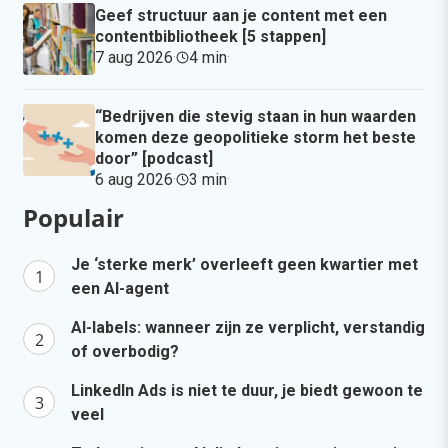
Geef structuur aan je content met een
contentbibliotheek [5 stappen]
7 aug 2026
·
4 min
·
“Bedrijven die stevig staan in hun waarden
komen deze geopolitieke storm het beste
door” [podcast]
6 aug 2026
·
3 min
·
Populair
Je ‘sterke merk’ overleeft geen kwartier met
een AI-agent
AI-labels: wanneer zijn ze verplicht, verstandig
of overbodig?
LinkedIn Ads is niet te duur, je biedt gewoon te
veel