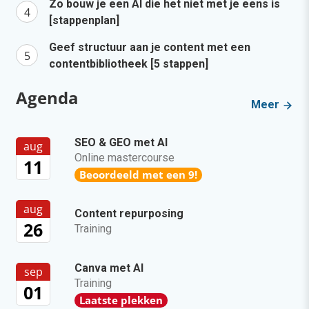
Zo bouw je een AI die het niet met je eens is
[stappenplan]
Geef structuur aan je content met een
contentbibliotheek [5 stappen]
Agenda
Meer
SEO & GEO met AI
aug
Online mastercourse
11
Beoordeeld met een 9!
aug
Content repurposing
26
Training
Canva met AI
sep
Training
01
Laatste plekken