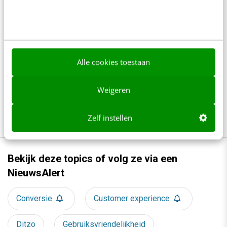
4 min
·
Erik Bouwer
AI in klantenservice: waar moet je op letten?
6 min
·
Steven Lemmens
Alle cookies toestaan
Van online winkel naar AI-infrastructuur: de
Weigeren
transformatie van de webshop
6 min
·
Atie de Heer
Zelf instellen
Bekijk deze topics of volg ze via een
NieuwsAlert
Conversie
Customer experience
Ditzo
Gebruiksvriendelijkheid