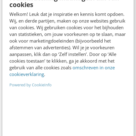
De nieuwe SEO- & GEO-
cookies
spelregels
Welkom! Leuk dat je inspiratie en kennis komt opdoen.
Wij, en derde partijen, maken op onze websites gebruik
In 2,5 uur van Google-first naar AI-first: zo wordt je
van cookies. Wij gebruiken cookies voor het bijhouden
content beter gevonden. Schrijf je in en bekijk
van statistieken, om jouw voorkeuren op te slaan, maar
direct.
ook voor marketingdoeleinden (bijvoorbeeld het
Meer weten
afstemmen van advertenties). Wil je je voorkeuren
aanpassen, klik dan op ‘Zelf instellen’. Door op ‘Alle
cookies toestaan’ te klikken, ga je akkoord met het
gebruik van alle cookies zoals
omschreven in onze
cookieverklaring
.
Powered by CookieInfo
MARKETING
EAA 2025: zo gebruik je digitale
toegankelijkheid als conversiebooster
Digitale toegankelijkheid of accessibility is de