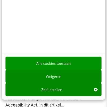
mate waarin digitale systemen en informatie
toegankelijk zijn voor alle gebruikers, ongeacht
hun beperkingen. In een…
Shirley van Haalem & Floor Bueters
·
2 jaar geleden
Alle cookies toestaan
KLANTCONTACT & CX
Dit moeten webshopeigenaren weten over
Weigeren
de European Accessibility Act 2025
Vanaf juli 2025 geldt er Europese wetgeving
Zelf instellen
gericht op de digitale toegankelijkheid van
commerciële organisaties: de European
Accessibility Act. In dit artikel…