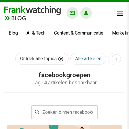
BLOG
Blog
AI & Tech
Content & Communicatie
Marketi
›
Ontdek alle topics
Alle artikelen
AI & Te
facebookgroepen
Tag
·
4 artikelen beschikbaar