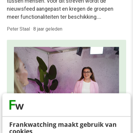
tussen mensen. Voor dit streven wordt de
nieuwsfeed aangepast en kregen de groepen
meer functionaliteiten ter beschikking.…
Peter Staal
·
8 jaar geleden
Frankwatching maakt gebruik van
ONLINE MASTERCLASS
cookies