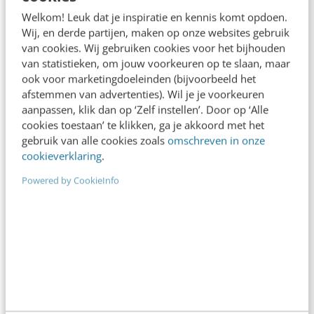
De nieuwe SEO- & GEO-
Welkom! Leuk dat je inspiratie en kennis komt opdoen.
spelregels
Wij, en derde partijen, maken op onze websites gebruik
van cookies. Wij gebruiken cookies voor het bijhouden
In 2,5 uur van Google-first naar AI-first: zo wordt je
van statistieken, om jouw voorkeuren op te slaan, maar
content beter gevonden. Schrijf je in en bekijk
ook voor marketingdoeleinden (bijvoorbeeld het
direct.
afstemmen van advertenties). Wil je je voorkeuren
aanpassen, klik dan op ‘Zelf instellen’. Door op ‘Alle
Meer weten
cookies toestaan’ te klikken, ga je akkoord met het
gebruik van alle cookies zoals
omschreven in onze
cookieverklaring
.
Powered by CookieInfo
Contact
Redactie
redactie@frankwatching.com
+31 30 200 1045
Tarieven