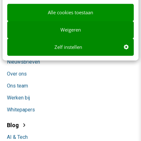
Meer contactopties
Alle cookies toestaan
Frankwatching
Weigeren
Adverteren
Zelf instellen
Contact
Nieuwsbrieven
Over ons
Ons team
Werken bij
Whitepapers
Blog
AI & Tech