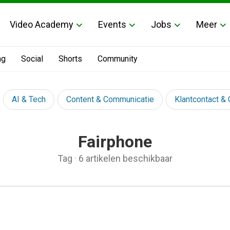
Video Academy
Events
Jobs
Meer
ng
Social
Shorts
Community
AI & Tech
Content & Communicatie
Klantcontact &
Fairphone
Tag
·
6 artikelen beschikbaar