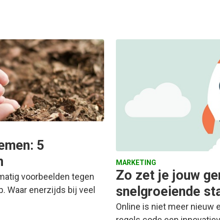
emen: 5
n
MARKETING
Zo zet je jouw ge
elmatig voorbeelden tegen
snelgroeiende st
 Waar enerzijds bij veel
Online is niet meer nieuw 
regels code een innovatiev