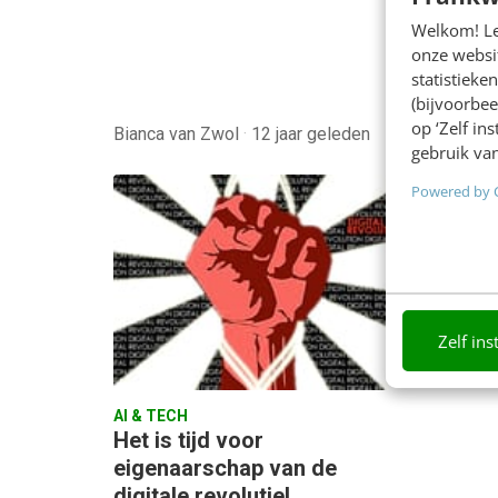
volledi
Welkom! Leu
onze websit
interne
statistiek
Smartp
(bijvoorbee
op ‘Zelf in
Bianca van Zwol
·
12 jaar geleden
Lorentz
gebruik van
Powered by 
Zelf ins
AI & TECH
Het is tijd voor
eigenaarschap van de
digitale revolutie!