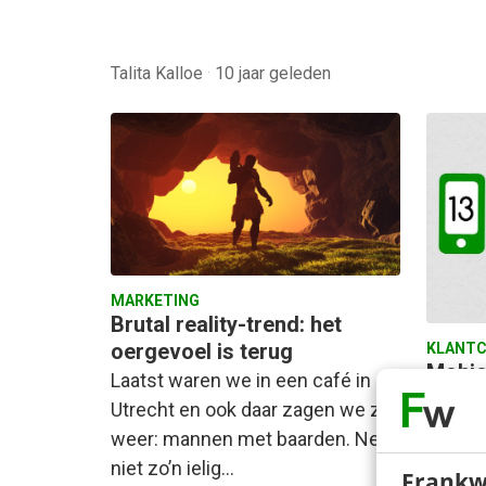
Talita Kalloe
·
10 jaar geleden
MARKETING
Brutal reality-trend: het
oergevoel is terug
KLANTC
Mobie
Laatst waren we in een café in
smart
Utrecht en ook daar zagen we ze
devic
weer: mannen met baarden. Nee,
In 201
niet zo’n ielig…
Frankw
laatste