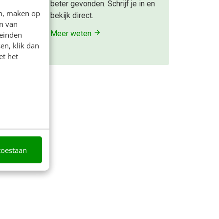
beter gevonden. Schrijf je in en
een wil
en, maken op
bekijk direct.
n van
artjes
Meer weten
leinden
en, klik dan
et het
geleden
toestaan