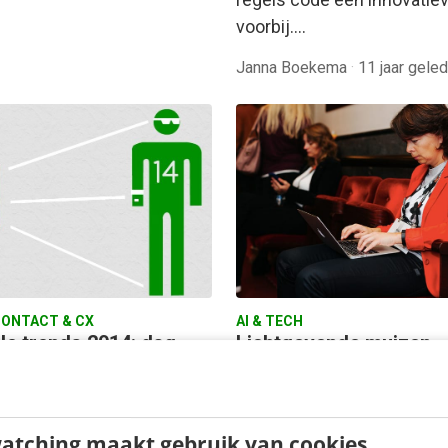
voorbij.…
Janna Boekema
·
11 jaar gele
ONTACT & CX
AI & TECH
le trends 2014: dag
Lichtgevende muizen,
phone, hallo smart
broekzakdrone & meer
e!
ideeën van de toekoms
4 begint de derde en
Het gaat over Bach, Masai 
atching maakt gebruik van cookies
 mobiele revolutie: de
vuilnisbelt. Een dag vol