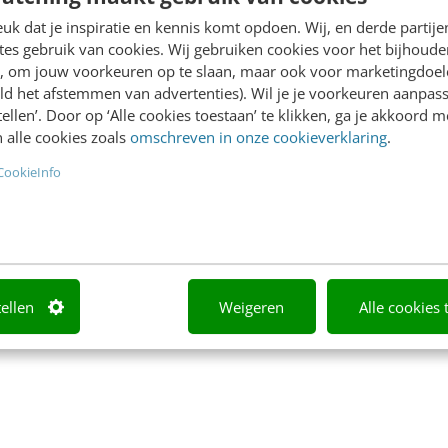
ge integratie van mobiel
inspirerende ideeën, ieder
k dat je inspiratie en kennis komt opdoen. Wij, en derde partij
es gebruik van cookies. Wij gebruiken cookies voor het bijhoude
t in ons dagelijks leven.
erbij zijn, maar toegangska
en, om jouw voorkeuren op te slaan, maar ook voor marketingdoe
hones en tablets…
zijn niet te…
ld het afstemmen van advertenties). Wil je je voorkeuren aanpass
stellen’. Door op ‘Alle cookies toestaan’ te klikken, ga je akkoord m
 Stout
·
13 jaar geleden
Ellen de Lange-Ros
·
13 jaar 
 alle cookies zoals
omschreven in onze cookieverklaring
.
CookieInfo
tellen
Weigeren
Alle cookies 