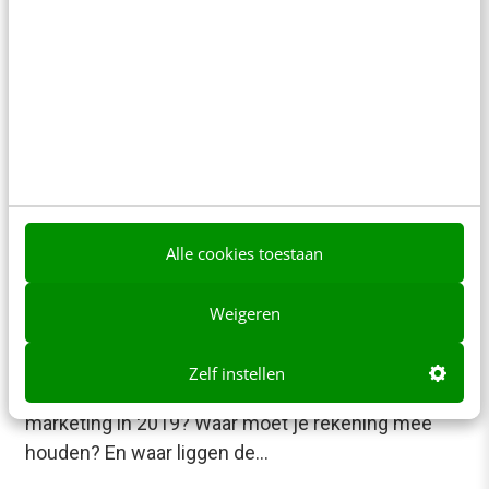
als ondernemer nodig om het roer radicaal om te
gooien. Zet een streep door afdelingen,
functieprofielen,…
Kelly van Straten
·
8 jaar geleden
Alle cookies toestaan
Weigeren
MARKETING
Online marketing: een terugblik & de trends
voor 2019
Zelf instellen
Wat gaat er gebeuren op het vlak van digital
marketing in 2019? Waar moet je rekening mee
houden? En waar liggen de…