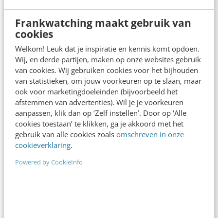
De nieuwe SEO- & GEO-
spelregels
Frankwatching maakt gebruik van
cookies
In 2,5 uur van Google-first naar AI-first: zo wordt je
content beter gevonden. Schrijf je in en bekijk
Welkom! Leuk dat je inspiratie en kennis komt opdoen.
direct.
Wij, en derde partijen, maken op onze websites gebruik
van cookies. Wij gebruiken cookies voor het bijhouden
Meer weten
van statistieken, om jouw voorkeuren op te slaan, maar
ook voor marketingdoeleinden (bijvoorbeeld het
afstemmen van advertenties). Wil je je voorkeuren
aanpassen, klik dan op ‘Zelf instellen’. Door op ‘Alle
cookies toestaan’ te klikken, ga je akkoord met het
gebruik van alle cookies zoals
omschreven in onze
cookieverklaring
.
Powered by CookieInfo
MARKETING
Semco-stijl: meer werkplezier &
productiviteit in 4 stappen
Lef, doorzettingsvermogen en vertrouwen. Dat is