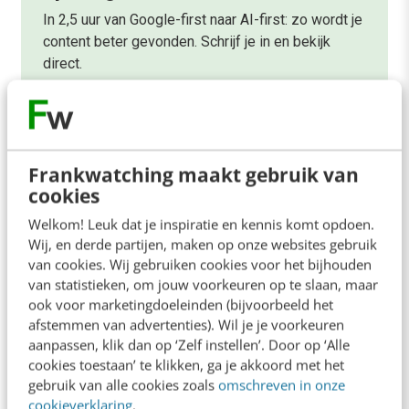
In 2,5 uur van Google-first naar AI-first: zo wordt je
content beter gevonden. Schrijf je in en bekijk
direct.
Meer weten
Frankwatching maakt gebruik van
cookies
Welkom! Leuk dat je inspiratie en kennis komt opdoen.
Wij, en derde partijen, maken op onze websites gebruik
Contact
Redactie
van cookies. Wij gebruiken cookies voor het bijhouden
redactie@frankwatching.com
van statistieken, om jouw voorkeuren op te slaan, maar
ook voor marketingdoeleinden (bijvoorbeeld het
+31 30 200 1045
afstemmen van advertenties). Wil je je voorkeuren
Tarieven
aanpassen, klik dan op ‘Zelf instellen’. Door op ‘Alle
cookies toestaan’ te klikken, ga je akkoord met het
Meer contactopties
gebruik van alle cookies zoals
omschreven in onze
cookieverklaring
.