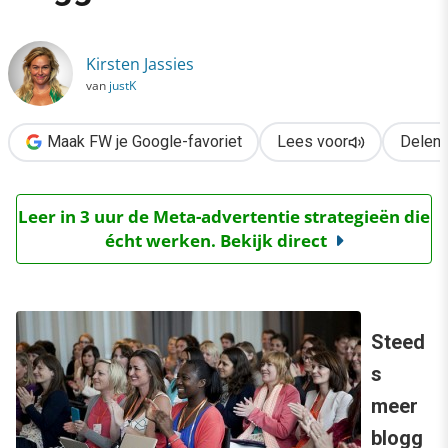
›
Upcoming: blogger en vlogger communities
Kirsten Jassies
van
justK
Maak FW je Google-favoriet
Lees voor
Delen
Leer in 3 uur de Meta-advertentie strategieën die
écht werken. Bekijk direct
Steed
s
meer
blogg