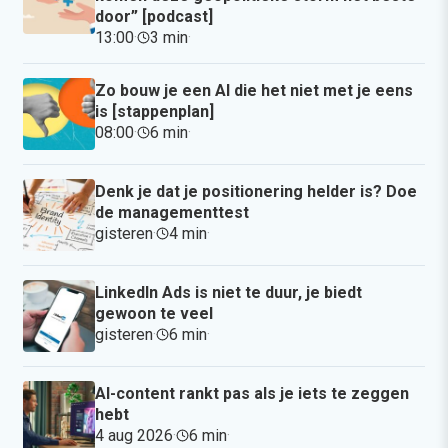
door” [podcast]
13:00
·
3 min
·
Zo bouw je een AI die het niet met je eens
is [stappenplan]
08:00
·
6 min
·
Denk je dat je positionering helder is? Doe
de managementtest
gisteren
·
4 min
·
LinkedIn Ads is niet te duur, je biedt
gewoon te veel
gisteren
·
6 min
·
AI-content rankt pas als je iets te zeggen
hebt
4 aug 2026
·
6 min
·