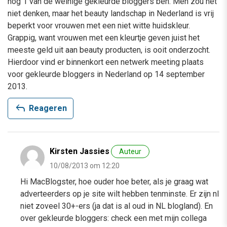
nog 1 van de weinige gekleurde bloggers ben. Men zou het
niet denken, maar het beauty landschap in Nederland is vrij
beperkt voor vrouwen met een niet witte huidskleur.
Grappig, want vrouwen met een kleurtje geven juist het
meeste geld uit aan beauty producten, is ooit onderzocht.
Hierdoor vind er binnenkort een netwerk meeting plaats
voor gekleurde bloggers in Nederland op 14 september
2013.
reply
Reageren
Kirsten Jassies
Auteur
10/08/2013 om 12:20
Hi MacBlogster, hoe ouder hoe beter, als je graag wat
adverteerders op je site wilt hebben tenminste. Er zijn nl
niet zoveel 30+-ers (ja dat is al oud in NL blogland). En
over gekleurde bloggers: check een met mijn collega