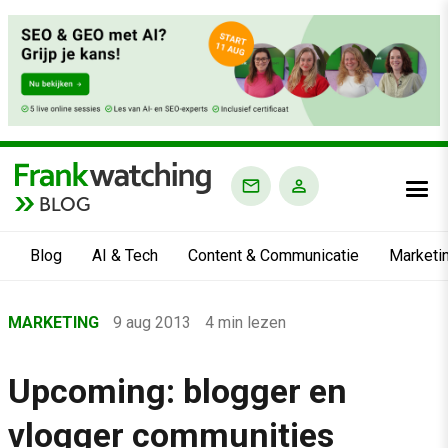
BLOG
Blog
AI & Tech
Content & Communicatie
Marketi
Home
MARKETING
9 aug 2013
4 min lezen
›
Blog
Upcoming: blogger en
›
vlogger communities
Marketing