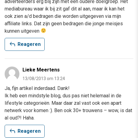
adverteerders erg blij zijn met een oudere doelgroep. Het
mediabureau waar ik bij zit gaf dit al aan, maar ik kan het
ook zien a/d bedragen die worden uitgegeven via mijn
affiliate links. Dat zijn geen bedragen die jonge meisjes
kunnen uitgeven
reply
Reageren
Lieke Meertens
13/08/2013 om 13:24
Ja, fijn artikel inderdaad. Dank!
Ik heb een mindstyle blog, dus pas niet helemaal in de
lifestyle categorieën. Maar daar zal vast ook een apart
netwerk voor komen :). Ben ook 30+ trouwens – wow, is dat
al oud?! Haha.
reply
Reageren