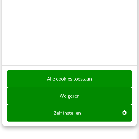
Training Contentcreatie: maak
swingende content
Om als organisatie je doelgroep online te overtuigen
moet je met een verhaal komen dat raakt, vermaakt
en verrast. Hoe staat het met jouw boodschap? Kan
die wel een boost gebruiken? Vincent Mirck leert je
Alle cookies toestaan
in de training Contentcreatie hoe op een effectieve
en creatieve manier het verhaal van je organisatie te
Weigeren
vertellen en gaat samen met jou aan de slag met de
Zelf instellen
7 gouden regels van rake verhalen.
Meer weten?