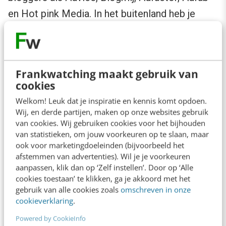
en Hot pink Media. In het buitenland heb je
bijvoorbeeld Nowmanifest, een initiatief van
fashionblogger Elin Kling, Blogher, Stylehaul. En
Big Frame voor YouTubers. Zie voor meer info
Frankwatching maakt gebruik van
deze slideshare:
cookies
Welkom! Leuk dat je inspiratie en kennis komt opdoen.
Wij, en derde partijen, maken op onze websites gebruik
van cookies. Wij gebruiken cookies voor het bijhouden
van statistieken, om jouw voorkeuren op te slaan, maar
ook voor marketingdoeleinden (bijvoorbeeld het
afstemmen van advertenties). Wil je je voorkeuren
aanpassen, klik dan op ‘Zelf instellen’. Door op ‘Alle
cookies toestaan’ te klikken, ga je akkoord met het
gebruik van alle cookies zoals
omschreven in onze
cookieverklaring
.
Powered by CookieInfo