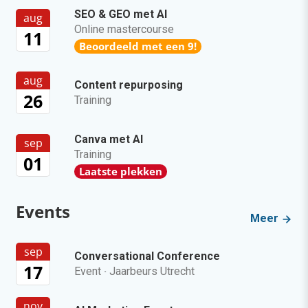
SEO & GEO met AI
aug
Online mastercourse
11
Beoordeeld met een 9!
aug
Content repurposing
26
Training
Canva met AI
sep
Training
01
Laatste plekken
Events
Meer
sep
Conversational Conference
17
Event
·
Jaarbeurs Utrecht
nov