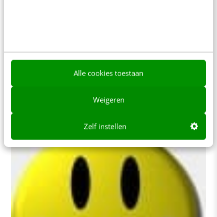
MARKETING
Vormgeven van geluk: van positive design
tot interactieve kunst
Geluk, wat is dat eigenlijk? Vrijheid krijgen van je
Alle cookies toestaan
werkgever zoals Google doet? Daar schijnen
medewerkers gelukkig van te worden. Of een…
Weigeren
Renson van Tilborg
·
13 jaar geleden
Zelf instellen