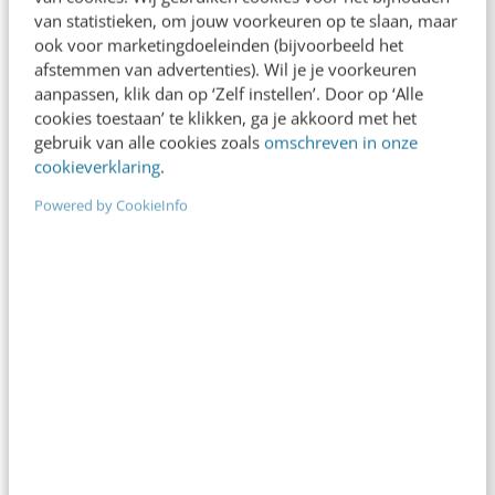
van statistieken, om jouw voorkeuren op te slaan, maar
ook voor marketingdoeleinden (bijvoorbeeld het
afstemmen van advertenties). Wil je je voorkeuren
ALLE ARTIKELEN
aanpassen, klik dan op ‘Zelf instellen’. Door op ‘Alle
De wijze die weinig weet, is de ware wijze
cookies toestaan’ te klikken, ga je akkoord met het
"Die geile Moor. Een diklip. Een geile zwarte bok.
gebruik van alle cookies zoals
omschreven in onze
Zijn soort is nogal wispelturig." Het mag allemaal
cookieverklaring
.
gezegd worden over Othello, de…
Powered by CookieInfo
Joost Steins Bisschop
·
13 jaar geleden