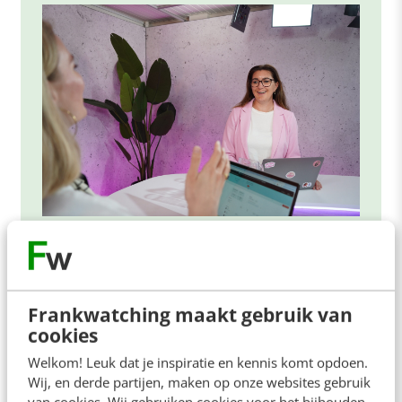
ONLINE MASTERCLASS
De nieuwe SEO- & GEO-
spelregels
Frankwatching maakt gebruik van
cookies
In 2,5 uur van Google-first naar AI-first: zo wordt je
content beter gevonden. Schrijf je in en bekijk
Welkom! Leuk dat je inspiratie en kennis komt opdoen.
direct.
Wij, en derde partijen, maken op onze websites gebruik
van cookies. Wij gebruiken cookies voor het bijhouden