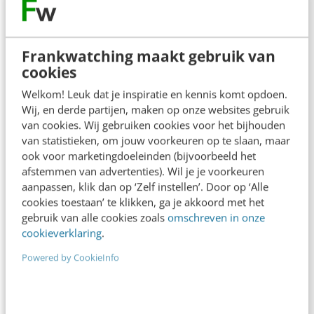
Frankwatching maakt gebruik van
cookies
Welkom! Leuk dat je inspiratie en kennis komt opdoen.
Wij, en derde partijen, maken op onze websites gebruik
van cookies. Wij gebruiken cookies voor het bijhouden
van statistieken, om jouw voorkeuren op te slaan, maar
ook voor marketingdoeleinden (bijvoorbeeld het
afstemmen van advertenties). Wil je je voorkeuren
aanpassen, klik dan op ‘Zelf instellen’. Door op ‘Alle
cookies toestaan’ te klikken, ga je akkoord met het
gebruik van alle cookies zoals
omschreven in onze
ONLINE MASTERCLASS
cookieverklaring
.
De nieuwe SEO- & GEO-
Powered by CookieInfo
spelregels
In 2,5 uur van Google-first naar AI-first: zo wordt je
content beter gevonden. Schrijf je in en bekijk