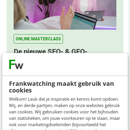
ONLINE MASTERCLASS
De nieuwe SEO- & GEO-
spelregels
In 2,5 uur van Google-first naar AI-first: zo wordt je
content beter gevonden. Schrijf je in en bekijk
Frankwatching maakt gebruik van
direct.
cookies
Meer weten
Welkom! Leuk dat je inspiratie en kennis komt opdoen.
Wij, en derde partijen, maken op onze websites gebruik
van cookies. Wij gebruiken cookies voor het bijhouden
van statistieken, om jouw voorkeuren op te slaan, maar
ook voor marketingdoeleinden (bijvoorbeeld het