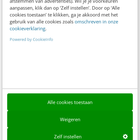
afstemmen van advertenties). Wil je je voorkeuren
aanpassen, klik dan op ‘Zelf instellen’. Door op ‘Alle
Contact
Redactie
cookies toestaan’ te klikken, ga je akkoord met het
gebruik van alle cookies zoals
omschreven in onze
redactie@frankwatching.com
cookieverklaring
.
+31 30 200 1045
Powered by CookieInfo
Tarieven
Meer contactopties
Frankwatching
Adverteren
Contact
Alle cookies toestaan
Nieuwsbrieven
Weigeren
Over ons
Ons team
Zelf instellen