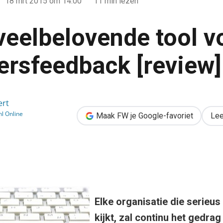
18 mrt 2015
om 14:00
11 min lezen
 veelbelovende tool v
ersfeedback [review]
ol voor gebruikersfeedback [review]
ert
l Online
Maak FW je Google-favoriet
Lee
Elke organisatie die serieus
kijkt, zal continu het gedra