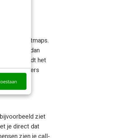
alen waar
ter een
ndere met heatmaps.
 klik wordt dan
ek, dan wordt het
eeste bezoekers
pagina:
toestaan
bijvoorbeeld ziet
et je direct dat
ensen zien je call-