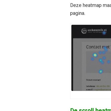
Deze heatmap maak
pagina.
De scroll heat