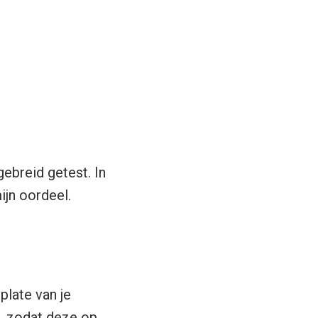
gebreid getest. In
ijn oordeel.
plate van je
, zodat deze op