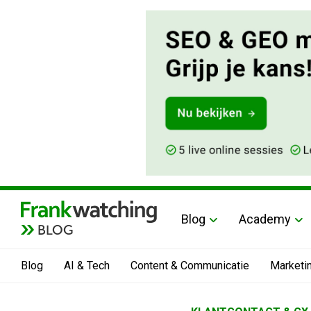
Blog
Academy
BLOG
Blog
AI & Tech
Content & Communicatie
Marketi
Home