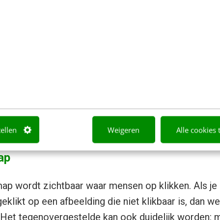
ps
t voor een webpagina bedenkt kun je vaak goed bep
en kijken en waar ze op gaan klikken. Het blijft ech
nt het pas echt zien in de praktijk. Dit kan onder a
map maken van alle muisklikken op een pagina. Elke
eergegeven. Zijn er veel muisklikken op dezelfde pl
n feller van kleur. Hierdoor zie je direct waar de m
nereert verschillende heatmaps van een opgegeven 
tellen
Weigeren
Alle cookies 
ap
ap wordt zichtbaar waar mensen op klikken. Als je 
eklikt op een afbeelding die niet klikbaar is, dan we
. Het tegenovergestelde kan ook duidelijk worden: m