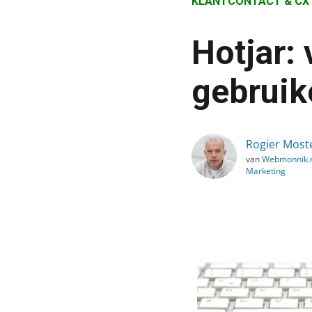
KLANTCONTACT & CX
›
Blog
Hotjar:
›
Klantcontact & CX
gebruik
›
Hotjar: veelbelovende to
Rogier Most
van
Webmonnik.n
Marketing