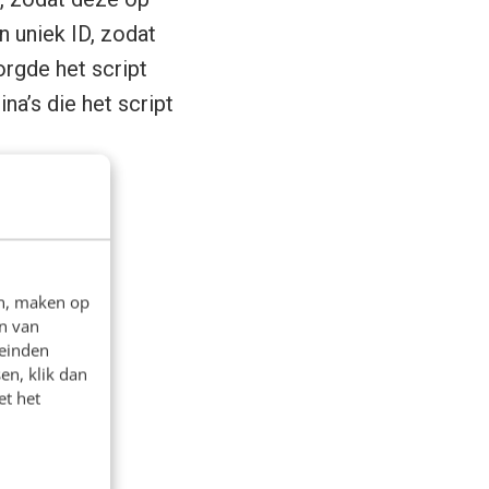
n uniek ID, zodat
orgde het script
na’s die het script
en, maken op
n van
leinden
en, klik dan
et het