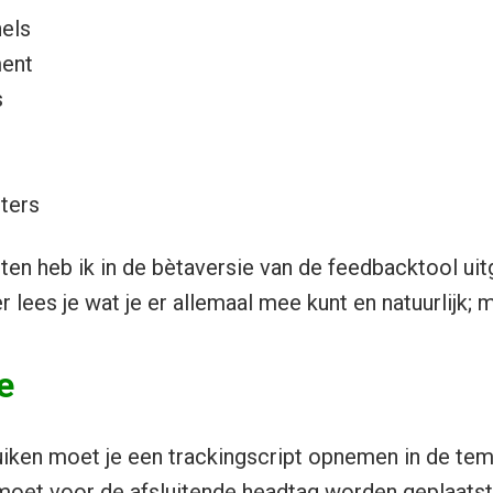
nels
ent
s
sters
ten heb ik in de bètaversie van de feedbacktool uit
 lees je wat je er allemaal mee kunt en natuurlijk; m
e
iken moet je een trackingscript opnemen in de tem
moet voor de afsluitende headtag worden geplaatst