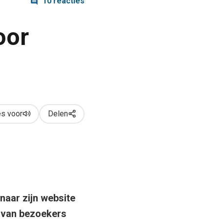
10 reacties
oor
s voor
Delen
 naar zijn website
g van bezoekers