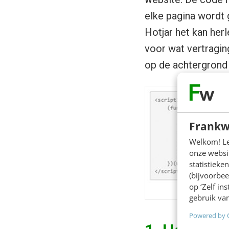
elke pagina wordt 
Hotjar het kan herl
voor wat vertraging
op de achtergrond 
Frankw
Welkom! Leu
onze websit
statistiek
(bijvoorbee
op ‘Zelf in
gebruik van
Powered by 