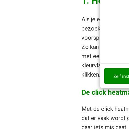
1. Heatma
Als je een concep
bezoekers naar zull
voorspelling, je ku
Zo kan je een heat
met een kleurtje w
kleurvlak groter e
klikken. Hotjar ge
Zelf ins
De click heatm
Met de click heatm
dat er vaak wordt g
daar iets mis gaat