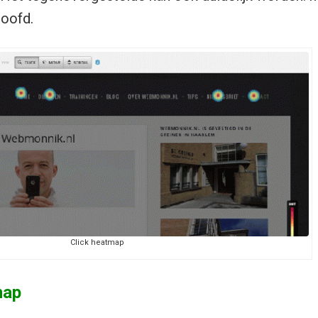
hoofd.
Click heatmap
map