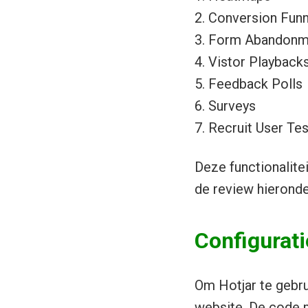
2. Conversion Fun
3. Form Abandonm
4. Vistor Playback
5. Feedback Polls
6. Surveys
7. Recruit User Te
Deze functionalitei
de review hieronder
Configurati
Om Hotjar te gebru
website. De code 