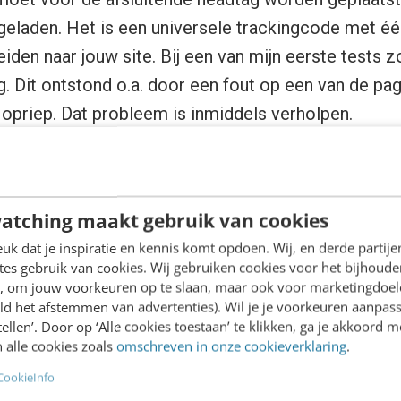
geladen. Het is een universele trackingcode met éé
eiden naar jouw site. Bij een van mijn eerste tests z
. Dit ontstond o.a. door een fout op een van de pagi
opriep. Dat probleem is inmiddels verholpen.
atching maakt gebruik van cookies
k dat je inspiratie en kennis komt opdoen. Wij, en derde partij
es gebruik van cookies. Wij gebruiken cookies voor het bijhoude
en, om jouw voorkeuren op te slaan, maar ook voor marketingdoe
ld het afstemmen van advertenties). Wil je je voorkeuren aanpass
stellen’. Door op ‘Alle cookies toestaan’ te klikken, ga je akkoord m
Trackingcode Hotjar
 alle cookies zoals
omschreven in onze cookieverklaring
.
CookieInfo