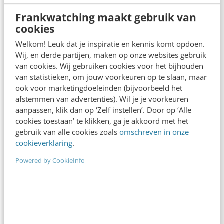
Frankwatching maakt gebruik van
cookies
Welkom! Leuk dat je inspiratie en kennis komt opdoen.
Wij, en derde partijen, maken op onze websites gebruik
ONLINE MASTERCLASS
van cookies. Wij gebruiken cookies voor het bijhouden
van statistieken, om jouw voorkeuren op te slaan, maar
De nieuwe SEO- & GEO-
ook voor marketingdoeleinden (bijvoorbeeld het
spelregels
afstemmen van advertenties). Wil je je voorkeuren
aanpassen, klik dan op ‘Zelf instellen’. Door op ‘Alle
In 2,5 uur van Google-first naar AI-first: zo wordt je
cookies toestaan’ te klikken, ga je akkoord met het
content beter gevonden. Schrijf je in en bekijk
gebruik van alle cookies zoals
omschreven in onze
direct.
cookieverklaring
.
Meer weten
Powered by CookieInfo