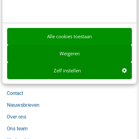
Contact
Redactie
redactie@frankwatching.com
+31 30 200 1045
Alle cookies toestaan
Tarieven
Meer contactopties
Weigeren
Frankwatching
Zelf instellen
Adverteren
Contact
Nieuwsbrieven
Over ons
Ons team