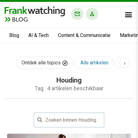
BLOG
Blog
AI & Tech
Content & Communicatie
Marketi
›
Ontdek alle topics
Alle artikelen
AI & Te
Houding
Tag
·
4 artikelen beschikbaar