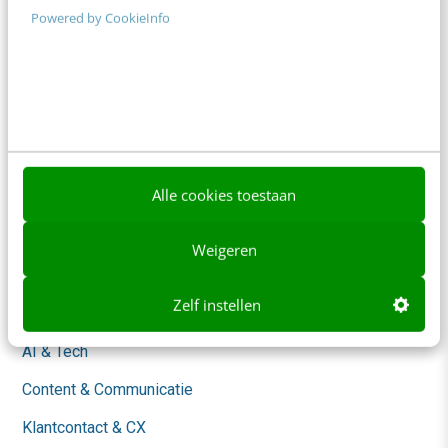
Powered by CookieInfo
Adverteren
Contact
Nieuwsbrieven
Over ons
Ons team
Alle cookies toestaan
Werken bij
Weigeren
Whitepapers
Zelf instellen
Blog
AI & Tech
Content & Communicatie
Klantcontact & CX