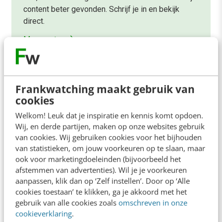
content beter gevonden. Schrijf je in en bekijk
direct.
Meer weten
Frankwatching maakt gebruik van
cookies
Welkom! Leuk dat je inspiratie en kennis komt opdoen.
Contact
Redactie
Wij, en derde partijen, maken op onze websites gebruik
van cookies. Wij gebruiken cookies voor het bijhouden
redactie@frankwatching.com
van statistieken, om jouw voorkeuren op te slaan, maar
+31 30 200 1045
ook voor marketingdoeleinden (bijvoorbeeld het
afstemmen van advertenties). Wil je je voorkeuren
Tarieven
aanpassen, klik dan op ‘Zelf instellen’. Door op ‘Alle
Meer contactopties
cookies toestaan’ te klikken, ga je akkoord met het
gebruik van alle cookies zoals
omschreven in onze
cookieverklaring
.
Frankwatching