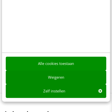
Training Contentcreatie: maak
swingende content
Om als organisatie je doelgroep online te overtuigen
moet je met een verhaal komen dat raakt, vermaakt
en verrast. Hoe staat het met jouw boodschap? Kan
die wel een boost gebruiken? Vincent Mirck leert je
in de training Contentcreatie hoe op een effectieve
Alle cookies toestaan
en creatieve manier het verhaal van je organisatie te
vertellen en gaat samen met jou aan de slag met de
Weigeren
7 gouden regels van rake verhalen.
Meer weten?
Zelf instellen