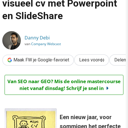
visueel cv met Powerpoint
›
en SlideShare
Maak in 6 stappen een visueel cv met Powerpoint en SlideSha
Danny Debi
van
Company Webcast
Maak FW je Google-favoriet
Lees voor
Delen
Van SEO naar GEO? Mis de online mastercourse
niet vanaf dinsdag! Schrijf je snel in
Een nieuw jaar, voor
sommigen het perfecte