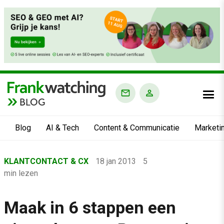
BLOG
Blog
AI & Tech
Content & Communicatie
Marketi
Home
KLANTCONTACT & CX
18 jan 2013
5
›
min lezen
Blog
›
Maak in 6 stappen een
Klantcontact & CX