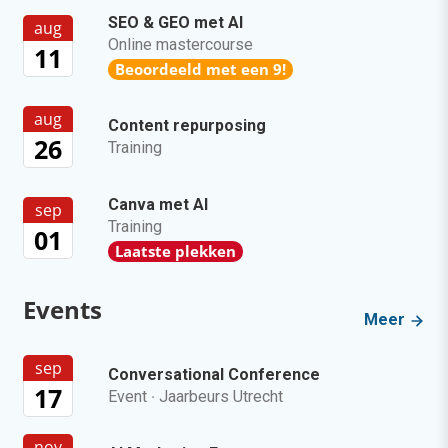
SEO & GEO met AI
aug
Online mastercourse
11
Beoordeeld met een 9!
aug
Content repurposing
26
Training
Canva met AI
sep
Training
01
Laatste plekken
Events
Meer
sep
Conversational Conference
17
Event
·
Jaarbeurs Utrecht
nov