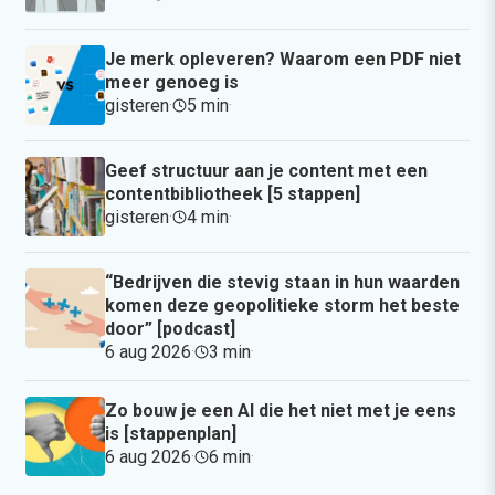
Je merk opleveren? Waarom een PDF niet
meer genoeg is
gisteren
·
5 min
·
Geef structuur aan je content met een
contentbibliotheek [5 stappen]
gisteren
·
4 min
·
“Bedrijven die stevig staan in hun waarden
komen deze geopolitieke storm het beste
door” [podcast]
6 aug 2026
·
3 min
·
Zo bouw je een AI die het niet met je eens
is [stappenplan]
6 aug 2026
·
6 min
·