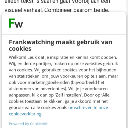
alleen tekst is saai en gaat voorbij aan een
visueel verhaal. Combineer daarom beide.
Neem een korte tekst bij elk plaatje op: de
zinnen die je eerder geformuleerd hebt,
bijvoorbeeld voor elk onderwerp.
Frankwatching maakt gebruik van
cookies
Welkom! Leuk dat je inspiratie en kennis komt opdoen.
Wij, en derde partijen, maken op onze websites gebruik
van cookies. Wij gebruiken cookies voor het bijhouden
van statistieken, om jouw voorkeuren op te slaan, maar
ook voor marketingdoeleinden (bijvoorbeeld het
afstemmen van advertenties). Wil je je voorkeuren
aanpassen, klik dan op ‘Zelf instellen’. Door op ‘Alle
cookies toestaan’ te klikken, ga je akkoord met het
gebruik van alle cookies zoals
omschreven in onze
cookieverklaring
.
Stap 6: Delen
Powered by CookieInfo