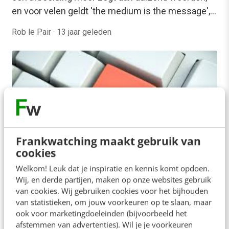
en voor velen geldt 'the medium is the message',…
Rob le Pair
·
13 jaar geleden
Frankwatching maakt gebruik van
cookies
Welkom! Leuk dat je inspiratie en kennis komt opdoen.
Wij, en derde partijen, maken op onze websites gebruik
MARKETING
Viraal verhaal: de opmars van visuele
van cookies. Wij gebruiken cookies voor het bijhouden
content
van statistieken, om jouw voorkeuren op te slaan, maar
ook voor marketingdoeleinden (bijvoorbeeld het
De enorme hoeveelheid Instagram-gebruikers, de
afstemmen van advertenties). Wil je je voorkeuren