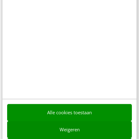
Een nieuw jaar, voor sommigen het perfecte
moment om een nieuwe baan te vinden. Maar in
tijden van economische crisis moeten
sollicitanten…
Danny Debi
·
14 jaar geleden
Alle cookies toestaan
Weigeren
MARKETING
Het nieuwe LinkedIn-profiel: strak design &