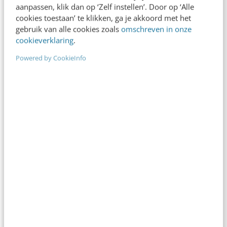
verslavingsgevoeligheid van Pinterest en het
aanpassen, klik dan op ‘Zelf instellen’. Door op ‘Alle
bizarre gemak van het rebloggen van beelden op
cookies toestaan’ te klikken, ga je akkoord met het
Tumblr, ik zie een…
gebruik van alle cookies zoals
omschreven in onze
cookieverklaring
.
Kirsten Jassies
·
14 jaar geleden
Powered by CookieInfo
KLANTCONTACT & CX
Maak in 6 stappen een visueel cv met
Powerpoint en SlideShare