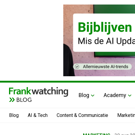
Blog
Academy
BLOG
Blog
AI & Tech
Content & Communicatie
Marketi
Home