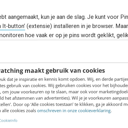
ebt aangemaakt, kun je aan de slag. Je kunt voor Pi
n It-button’
(extensie) installeren in je browser. Maar 
n monitoren hoe vaak er op je pins wordt geklikt, geli
ebruik maken van
Pinerly
, een tool waarvoor je een a
eert, waarmee je gemakkelijk afbeeldingen van intern
 Vervolgens verzamelt de tool realtime statistieken
atching maakt gebruik van cookies
k dat je inspiratie en kennis komt opdoen. Wij, en derde partij
es gebruik van cookies. Wij gebruiken cookies voor het bijhoude
en, om jouw voorkeuren op te slaan, maar ook voor marketingdoe
ld het afstemmen van advertenties). Wil je je voorkeuren aanpass
stellen’. Door op ‘Alle cookies toestaan’ te klikken, ga je akkoord m
 alle cookies zoals
omschreven in onze cookieverklaring
.
CookieInfo