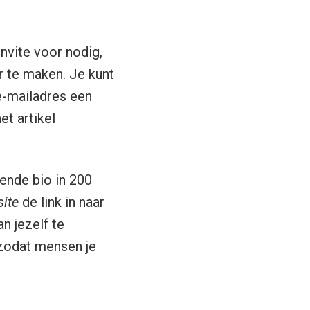
invite voor nodig,
r te maken. Je kunt
e-mailadres een
et artikel
kende bio in 200
ite
de link in naar
an jezelf te
 zodat mensen je