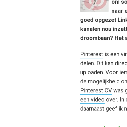
om soc
naar e
goed opgezet Link
kanalen nou inzet
droombaan? Het a
Pinterest
is een vi
delen. Dit kan dire
uploaden. Voor iem
de mogelijkheid om
Pinterest CV
was g
een video
over. In 
daarnaast geef ik n