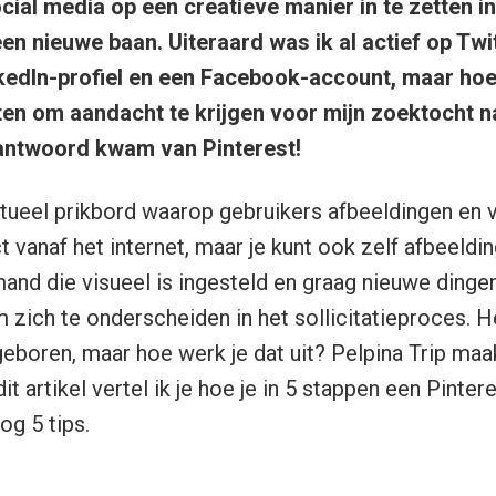
ial media op een creatieve manier in te zetten i
en nieuwe baan. Uiteraard was ik al actief op Twit
edIn-profiel en een Facebook-account, maar hoe
ten om aandacht te krijgen voor mijn zoektocht n
ntwoord kwam van Pinterest!
rtueel prikbord waarop gebruikers afbeeldingen en 
ct vanaf het internet, maar je kunt ook zelf afbeeldi
and die visueel is ingesteld en graag nieuwe dinge
 zich te onderscheiden in het sollicitatieproces. 
eboren, maar hoe werk je dat uit? Pelpina Trip maak
dit artikel vertel ik je hoe je in 5 stappen een Pinte
og 5 tips.