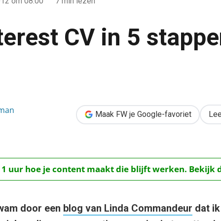
012
om 08:00
7 min lezen
terest CV in 5 stapp
appen met 5 tips
sman
Maak FW je Google-favoriet
Lee
 1 uur hoe je content maakt die blijft werken. Bekijk 
wam door een
blog van Linda Commandeur
dat ik