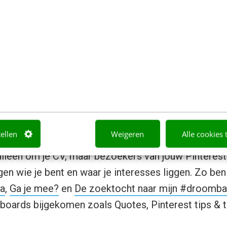
aanmaken
e Pinterest werkt, is het aan te raden om niet dire
n aantal onderwerpen die ook relevant, mooi of leu
tellen
Weigeren
Alle cookies 
. Onderwerpen die bij jou passen en goed laten zien 
 alleen om je CV, maar bezoekers van jouw Pinteres
gen wie je bent en waar je interesses liggen. Zo ben
da
,
Ga je mee?
en
De zoektocht naar mijn #droomb
 boards bijgekomen zoals Quotes, Pinterest tips & 