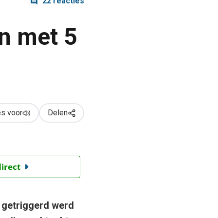
22 reacties
en met 5
s voor
Delen
direct
 getriggerd werd