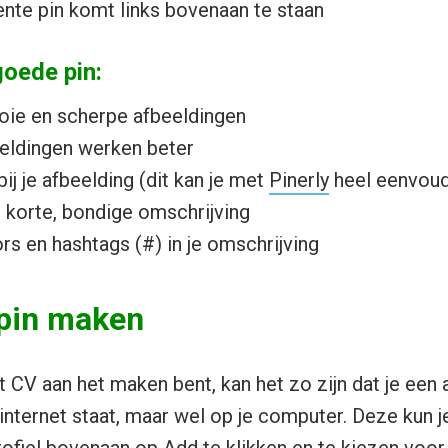
nte pin komt links bovenaan te staan
goede pin:
ie en scherpe afbeeldingen
eeldingen werken beter
bij je afbeelding (dit kan je met
Pinerly
heel eenvoud
 korte, bondige omschrijving
s en hashtags (#) in je omschrijving
 pin maken
t CV aan het maken bent, kan het zo zijn dat je een 
 internet staat, maar wel op je computer. Deze kun 
rofiel bovenaan op Add te klikken en te kiezen voor