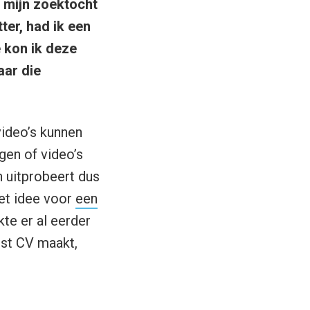
n mijn zoektocht
ter, had ik een
 kon ik deze
aar die
video’s kunnen
ngen of video’s
n uitprobeert dus
Het idee voor
een
te er al eerder
rest CV maakt,