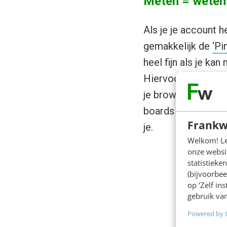
Meten = weten
Als je je account h
gemakkelijk de
‘Pi
heel fijn als je ka
Hiervoor kun je g
je browser install
boards kan pinnen.
Frankw
je.
Welkom! Leu
onze websit
statistiek
(bijvoorbee
op ‘Zelf in
gebruik van
Powered by 