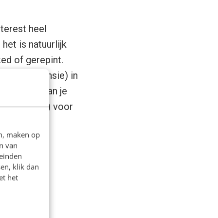
nterest heel
het is natuurlijk
ked of gerepint.
dd-on (extensie) in
et op één van je
 (pinalytics) voor
en, maken op
n van
leinden
en, klik dan
et het