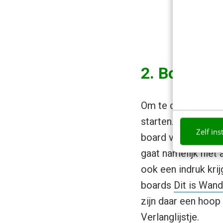
2. Boards 
Om te ontdekken ho
starten. Bedenk ee
Zelf ins
board van te maken
gaat namelijk niet
ook een indruk krij
boards
Dit is Wan
zijn daar een hoop
Verlanglijstje.