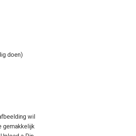
ig doen)
afbeelding wil
je gemakkelijk
 Upload a Pin.