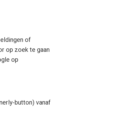
eeldingen of
or op zoek te gaan
ogle op
nerly-button) vanaf