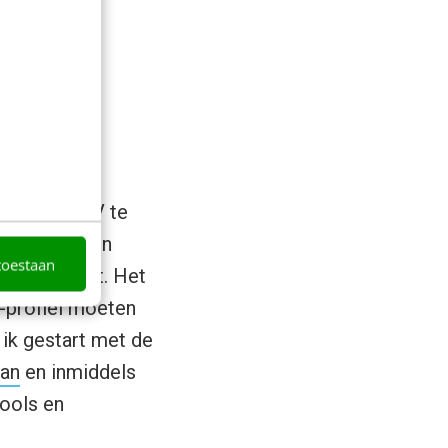
ct met je CV te
k zijn om een
toestaan
wie jij bent. Het
t-profiel moeten
 ik gestart met de
aan
en inmiddels
tools en