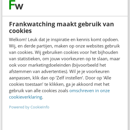
Contact
Redactie
redactie@frankwatching.com
Frankwatching maakt gebruik van
+31 30 200 1045
cookies
Tarieven
Welkom! Leuk dat je inspiratie en kennis komt opdoen.
Wij, en derde partijen, maken op onze websites gebruik
Meer contactopties
van cookies. Wij gebruiken cookies voor het bijhouden
van statistieken, om jouw voorkeuren op te slaan, maar
ook voor marketingdoeleinden (bijvoorbeeld het
Frankwatching
afstemmen van advertenties). Wil je je voorkeuren
aanpassen, klik dan op ‘Zelf instellen’. Door op ‘Alle
Adverteren
cookies toestaan’ te klikken, ga je akkoord met het
Contact
gebruik van alle cookies zoals
omschreven in onze
cookieverklaring
.
Nieuwsbrieven
Powered by CookieInfo
Over ons
Ons team