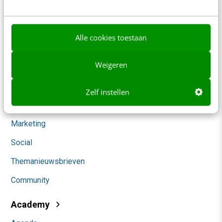
Werken bij
Whitepapers
Alle cookies toestaan
Blog
Weigeren
AI & Tech
Content & Communicatie
Zelf instellen
Klantcontact & CX
Marketing
Social
Themanieuwsbrieven
Community
Academy