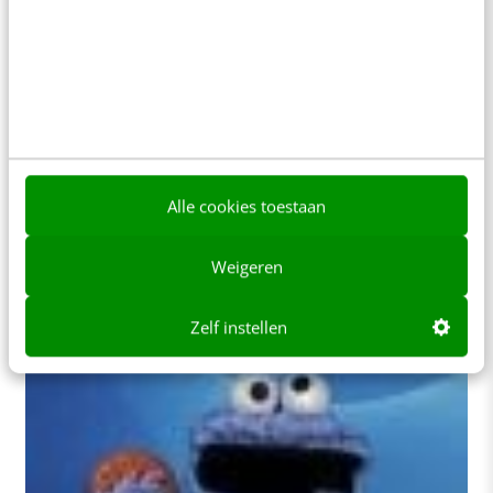
ALLE ARTIKELEN
Online privacy: tot aan de kleur van je
onderbroek?
Alle cookies toestaan
Hoe veilig zijn onze manoeuvres op internet? Wat
belooft betrouwbaar te zijn is dat niet altijd. De
Weigeren
Diginotar-affaire heeft dat duidelijk gemaakt.…
Eric van Oevelen
·
15 jaar geleden
Zelf instellen