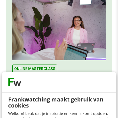
ONLINE MASTERCLASS
De nieuwe SEO- & GEO-
spelregels
In 2,5 uur van Google-first naar AI-first: zo wordt je
Frankwatching maakt gebruik van
content beter gevonden. Schrijf je in en bekijk
cookies
direct.
Welkom! Leuk dat je inspiratie en kennis komt opdoen.
Meer weten