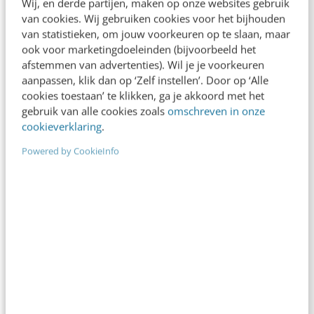
Wij, en derde partijen, maken op onze websites gebruik
van cookies. Wij gebruiken cookies voor het bijhouden
van statistieken, om jouw voorkeuren op te slaan, maar
ook voor marketingdoeleinden (bijvoorbeeld het
MARKETING
afstemmen van advertenties). Wil je je voorkeuren
De gevolgen van de revolutie die Nieuwe
aanpassen, klik dan op ‘Zelf instellen’. Door op ‘Alle
Media heet [trends]
cookies toestaan’ te klikken, ga je akkoord met het
Onze samenleving verandert in een rap tempo;
gebruik van alle cookies zoals
omschreven in onze
cookieverklaring
.
artsen waarschuwen voor Facebook-depressies,
in 2020 zal iedereen verslaafd zijn aan mobiele
Powered by CookieInfo
apps en de…
Rudy van Belkom
·
15 jaar geleden