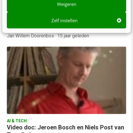
Weigeren
Ongemerkt en over het algemeen uit het zicht van
de museumbezoeker hier te lande, heeft het
Zelf instellen
afgelopen jaar een heel klein kunstmuseum…
Jan Willem Doorenbos
·
15 jaar geleden
AI & TECH
Video doc: Jeroen Bosch en Niels Post van