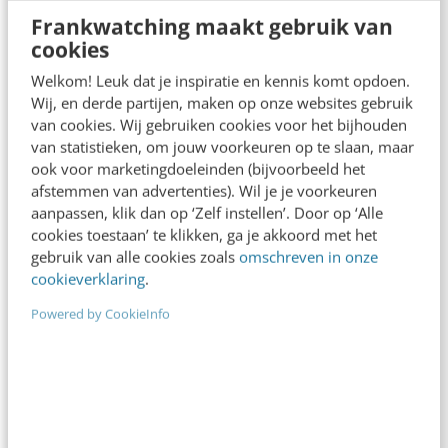
Wanneer je vacatures scant en online
Frankwatching maakt gebruik van
conversaties in de gaten houdt, lijkt het wel of de
cookies
marketeer van nu een duizendpoot moet…
Welkom! Leuk dat je inspiratie en kennis komt opdoen.
Wij, en derde partijen, maken op onze websites gebruik
Michael Bottenheft
·
13 jaar geleden
van cookies. Wij gebruiken cookies voor het bijhouden
van statistieken, om jouw voorkeuren op te slaan, maar
ook voor marketingdoeleinden (bijvoorbeeld het
afstemmen van advertenties). Wil je je voorkeuren
aanpassen, klik dan op ‘Zelf instellen’. Door op ‘Alle
cookies toestaan’ te klikken, ga je akkoord met het
gebruik van alle cookies zoals
omschreven in onze
cookieverklaring
.
Powered by CookieInfo
CONTENT & COMMUNICATIE
GabyGaby: bloggen & social media verrijken
kunst