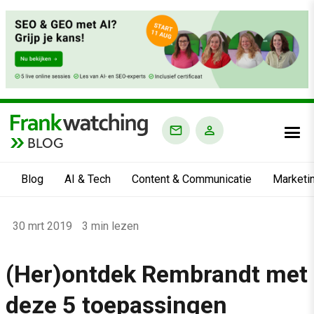
BLOG
Blog
AI & Tech
Content & Communicatie
Marketi
Home
30 mrt 2019
3 min lezen
›
Blog
(Her)ontdek Rembrandt met
›
deze 5 toepassingen
Alle artikelen