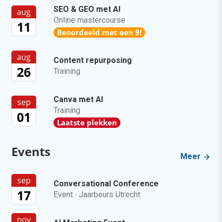
SEO & GEO met AI
aug
Online mastercourse
11
Beoordeeld met een 9!
aug
Content repurposing
26
Training
Canva met AI
sep
Training
01
Laatste plekken
Events
Meer
sep
Conversational Conference
17
Event
·
Jaarbeurs Utrecht
nov