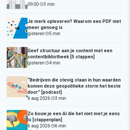
09:00
·
3 min
·
Je merk opleveren? Waarom een PDF niet
meer genoeg is
gisteren
·
5 min
·
Geef structuur aan je content met een
contentbibliotheek [5 stappen]
gisteren
·
4 min
·
“Bedrijven die stevig staan in hun waarden
komen deze geopolitieke storm het beste
door” [podcast]
6 aug 2026
·
3 min
·
Zo bouw je een AI die het niet met je eens
is [stappenplan]
6 aug 2026
·
6 min
·