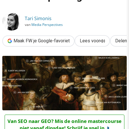
›
(Her)ontdek Rembrandt met deze 5 toepassingen
Tari Simonis
van
Media Perspectives
Maak FW je Google-favoriet
Lees voor
Delen
Van SEO naar GEO? Mis de online mastercourse
niet vanaf dinsdag! Schrijf je snel in