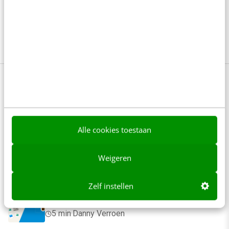
meerdaagse), bepaalt zelf de startdatum, volgorde
en het tempo en ontvangt ook nog eens 10%
korting.
Meer weten?
Anderen lezen ook
Alle cookies toestaan
Reflecteer met AI: 5 vragen die je een betere
marketeer maken
Weigeren
3 min
·
Kim Pot
Zelf instellen
Je merk opleveren? Waarom een PDF niet
meer genoeg is
5 min
·
Danny Verroen