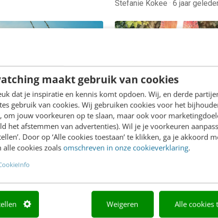
Stefanie Kokee
·
6 jaar gelede
ONTACT & CX
KLANTCONTACT & CX
atching maakt gebruik van cookies
ltieme geheim om je
14x met content zorge
f te laten groeien vind
bruikbare leads
k dat je inspiratie en kennis komt opdoen. Wij, en derde partij
es gebruik van cookies. Wij gebruiken cookies voor het bijhoude
gens op het internet
Stel, je genereert een hele
en, om jouw voorkeuren op te slaan, maar ook voor marketingdoe
 - Ik heb als marketeer
websiteverkeer door regel
ld het afstemmen van advertenties). Wil je je voorkeuren aanpass
 unieke dingen te zeggen.
interessante content te pl
stellen’. Door op ‘Alle cookies toestaan’ te klikken, ga je akkoord m
hard maar waar, maar er is
En je wil deze bezoekers
 alle cookies zoals
omschreven in onze cookieverklaring
.
der weinig origineels…
omzetten naar leads. Daa
CookieInfo
zet…
tellen
Weigeren
Alle cookies 