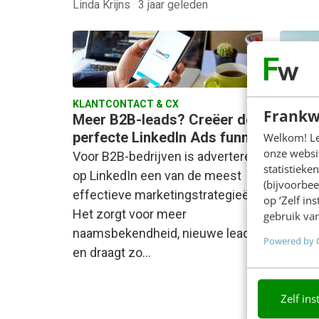
Linda Krijns
·
3 jaar geleden
KLANTCONTACT & CX
KLANTC
Frankw
Meer B2B-leads? Creëer de
Dit u
perfecte LinkedIn Ads funnel
bedrij
Welkom! Leu
onze websit
je ner
Voor B2B-bedrijven is adverteren
statistiek
Column
op LinkedIn een van de meest
(bijvoorbee
weinig
effectieve marketingstrategieën.
op ‘Zelf in
Het is 
Het zorgt voor meer
gebruik van
bijzon
naamsbekendheid, nieuwe leads
Powered by 
en draagt zo…
Zelf ins