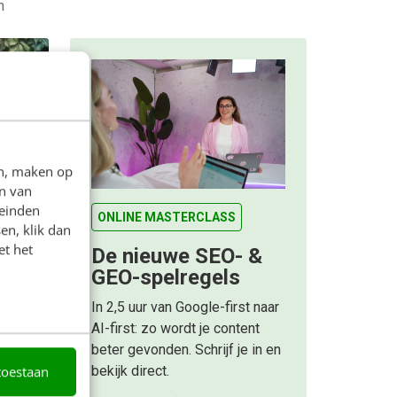
n
n voor
en, maken op
n van
boel
leinden
matig
ONLINE MASTERCLASS
en, klik dan
aatsen.
et het
De nieuwe SEO- &
GEO-spelregels
rom
In 2,5 uur van Google-first naar
AI-first: zo wordt je content
beter gevonden. Schrijf je in en
bekijk direct.
toestaan