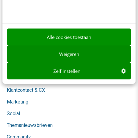
Over ons
Ons team
Werken bij
Alle cookies toestaan
Whitepapers
Weigeren
Blog
AI & Tech
Zelf instellen
Content & Communicatie
Klantcontact & CX
Marketing
Social
Themanieuwsbrieven
Community