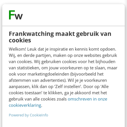
Contact
Redactie
Frankwatching maakt gebruik van
cookies
redactie@frankwatching.com
Welkom! Leuk dat je inspiratie en kennis komt opdoen.
+31 30 200 1045
Wij, en derde partijen, maken op onze websites gebruik
Tarieven
van cookies. Wij gebruiken cookies voor het bijhouden
van statistieken, om jouw voorkeuren op te slaan, maar
Meer contactopties
ook voor marketingdoeleinden (bijvoorbeeld het
afstemmen van advertenties). Wil je je voorkeuren
aanpassen, klik dan op ‘Zelf instellen’. Door op ‘Alle
Frankwatching
cookies toestaan’ te klikken, ga je akkoord met het
gebruik van alle cookies zoals
omschreven in onze
Adverteren
cookieverklaring
.
Contact
Powered by CookieInfo
Nieuwsbrieven