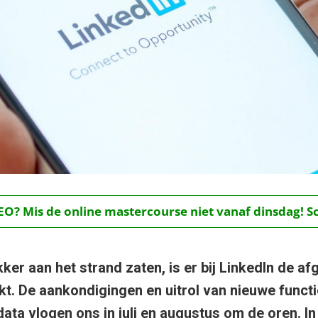
O? Mis de online mastercourse niet vanaf dinsdag! Schr
 lekker aan het strand zaten, is er bij LinkedIn de 
t. De aankondigingen en uitrol van nieuwe functio
ta vlogen ons in juli en augustus om de oren. In 