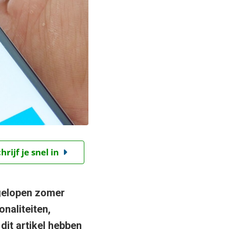
ijf je snel in
afgelopen zomer
naliteiten,
dit artikel hebben