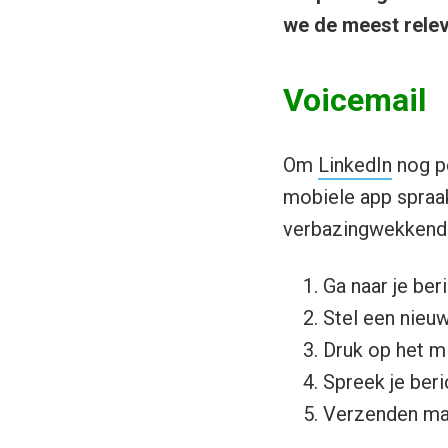
we de meest relev
Voicemail
Om
LinkedIn
nog pe
mobiele app spraa
verbazingwekkend 
Ga naar je ber
Stel een nieu
Druk op het m
Spreek je beric
Verzenden ma