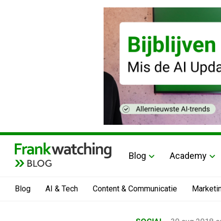
Blog
Academy
BLOG
Blog
AI & Tech
Content & Communicatie
Marketi
Home