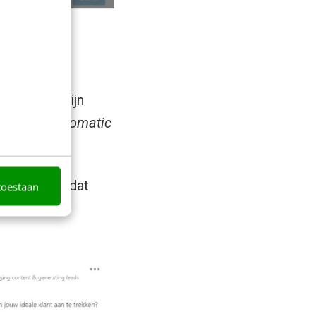
 In je tijdlijn
dbol bij
automatic
t Engels omdat
toestaan
vertaling