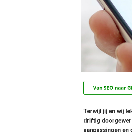
Van SEO naar GE
Terwijl jij en wij
driftig doorgewerk
aanpassingen en da