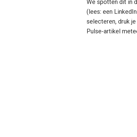
We spotten dit in 
(lees: een LinkedI
selecteren, druk je
Pulse-artikel met