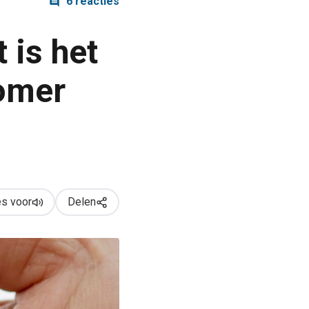
6 reacties
 is het
omer
s voor
Delen