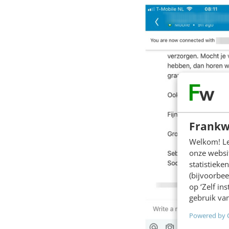
Frankw
Welkom! Leu
onze websit
statistiek
(bijvoorbee
op ‘Zelf in
gebruik van
Powered by 