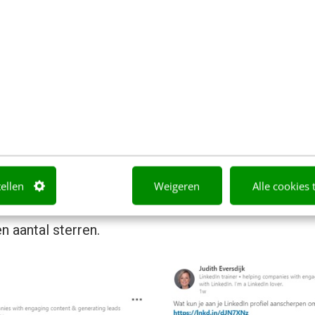
 përkthimit live
nees kunt lezen, is de vertaalfunctie van LinkedIn live.
een tekst te vertalen klik je simpelweg op de werel
update.
ieronder wordt de Nederlandse tekst vertaald in he
tellen
Weigeren
Alle cookies 
l zo instelde. Vervolgens kun je de kwaliteit van de 
 aantal sterren.