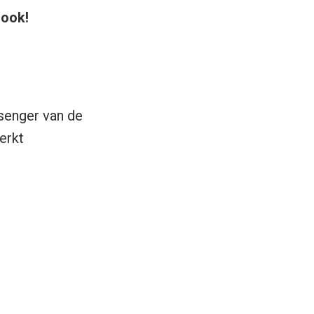
look!
ssenger van de
erkt