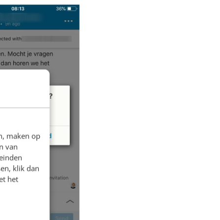
en, maken op
n van
leinden
en, klik dan
et het