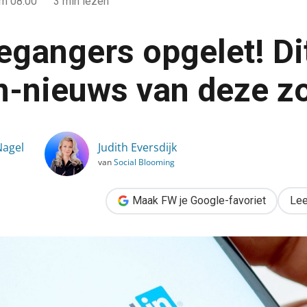
m 08:00
3 min lezen
egangers opgelet! Dit
n-nieuws van deze z
! Dit is het LinkedIn-nieuws van deze zomer
Nagel
Judith Eversdijk
van
Social Blooming
Maak FW je Google-favoriet
Lee