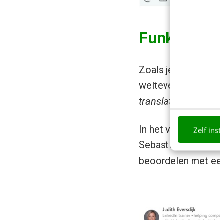
Funksioni i
Zoals je in het Alba
welteverstaan. Om 
translation
in een 
In het voorbeeld h
Zelf ins
Sebastiaan zijn taa
beoordelen met een