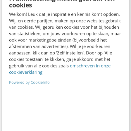
cookies
die money maker SEO niet vergeten…
Welkom! Leuk dat je inspiratie en kennis komt opdoen.
Marco Dekkers
·
14 jaar geleden
Wij, en derde partijen, maken op onze websites gebruik
van cookies. Wij gebruiken cookies voor het bijhouden
van statistieken, om jouw voorkeuren op te slaan, maar
ook voor marketingdoeleinden (bijvoorbeeld het
afstemmen van advertenties). Wil je je voorkeuren
aanpassen, klik dan op ‘Zelf instellen’. Door op ‘Alle
cookies toestaan’ te klikken, ga je akkoord met het
gebruik van alle cookies zoals
omschreven in onze
cookieverklaring
.
Powered by CookieInfo
MARKETING
Creatieve tips voor linkbuilding &
benaderen linkpartners
Eerder heb ik een artikel geschreven over hoe je
relevante linkpartners kunt vinden. Als je deze