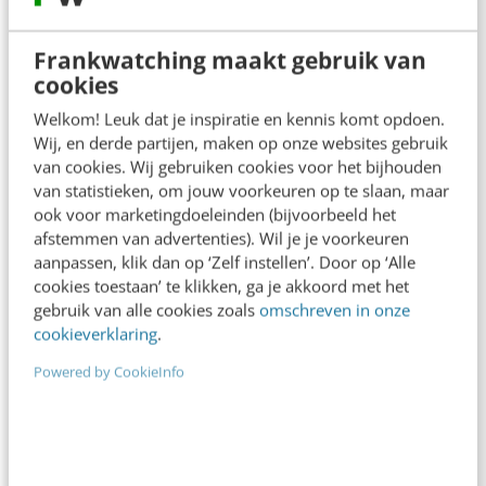
Frankwatching maakt gebruik van
cookies
SOCIAL
Welkom! Leuk dat je inspiratie en kennis komt opdoen.
Volg deze advertentietips voor meer bereik
Wij, en derde partijen, maken op onze websites gebruik
op Facebook & Instagram
van cookies. Wij gebruiken cookies voor het bijhouden
Je herkent het vast: je plaatst een bericht op
van statistieken, om jouw voorkeuren op te slaan, maar
ook voor marketingdoeleinden (bijvoorbeeld het
social media, je hebt zorgvuldig nagedacht over de
afstemmen van advertenties). Wil je je voorkeuren
tone of voice, het beeld…
aanpassen, klik dan op ‘Zelf instellen’. Door op ‘Alle
cookies toestaan’ te klikken, ga je akkoord met het
Inga Veenstra
·
1 jaar geleden
gebruik van alle cookies zoals
omschreven in onze
cookieverklaring
.
Powered by CookieInfo