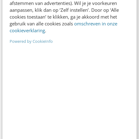
afstemmen van advertenties). Wil je je voorkeuren
aanpassen, klik dan op ‘Zelf instellen’. Door op ‘Alle
cookies toestaan’ te klikken, ga je akkoord met het
gebruik van alle cookies zoals
omschreven in onze
cookieverklaring
.
MARKETING
Display advertising: dit zijn de trends voor
Powered by CookieInfo
2015
Wat staat er voor 2015 allemaal op stapel in de
wereld van display advertising? Waar kun je het
beste je focus op leggen en…
Joris Toonders
·
12 jaar geleden