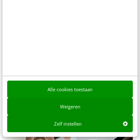
MARKETING
Schrijf de grafrede voor je merk: dit is
contentmarketing
Content is nog altijd king. Maar alleen als het uit je
tenen komt. Iedereen kan content verzinnen, maar
het werkt alleen als…
Alle cookies toestaan
Remy Steijger
·
12 jaar geleden
Weigeren
Zelf instellen